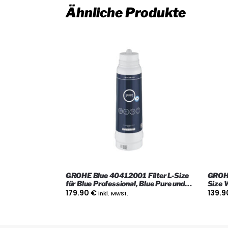
Ähnliche Produkte
GROHE Blue 40412001 Filter L-Size
GROHE
für Blue Professional, Blue Pure und
Size 
GROHE Red
Blue 
179.90
€
139.
inkl. MwSt.