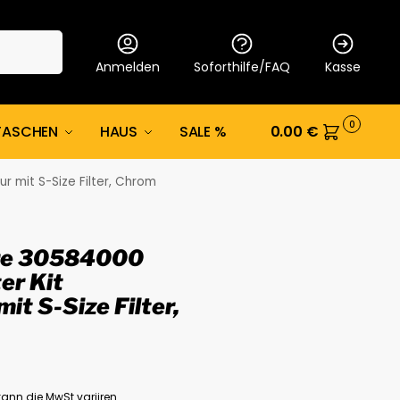
Suche
Anmelden
Soforthilfe/FAQ
Kasse
0
TASCHEN
HAUS
SALE %
0.00
€
 mit S-Size Filter, Chrom
re 30584000
er Kit
t S-Size Filter,
ann die MwSt variiren.