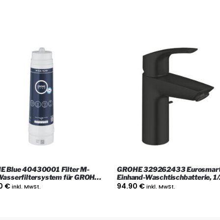
 Blue 40430001 Filter M-
GROHE 329262433 Eurosmar
Wasserfiltersystem für GROHE
Einhand-Waschtischbatterie, 1/
Trinkwassersysteme
Size, Matt Black
90
€
94.90
€
inkl. MwSt.
inkl. MwSt.