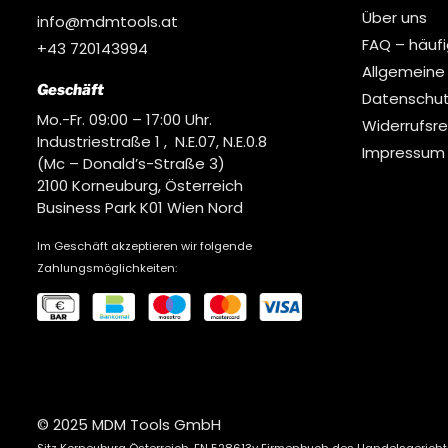
Über uns
info@mdmtools.at
FAQ – häuf
+43 720143994
Allgemeine
Geschäft
Datenschut
Mo.-Fr. 09:00 – 17:00 Uhr.
Widerrufsr
Industriestraße 1 , N.E.07, N.E.0.8
Impressum
(Mc – Donald’s-Straße 3)
2100 Korneuburg, Österreich
Business Park K01 Wien Nord
Im Geschäft akzeptieren wir folgende
Zahlungsmöglichkeiten:
© 2025 MDM Tools GmbH