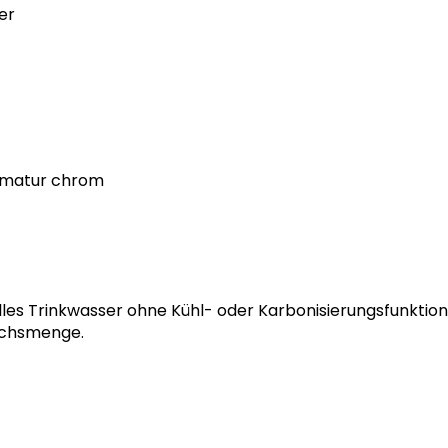
er
rmatur chrom
tilles Trinkwasser ohne Kühl- oder Karbonisierungsfunktion.
uchsmenge.