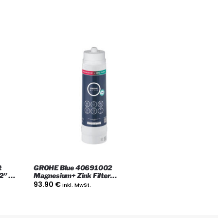
t
GROHE Blue 40691002
2″ S-
Magnesium+ Zink Filter
Wasserfilterkartusche
93.90
€
inkl. MwSt.