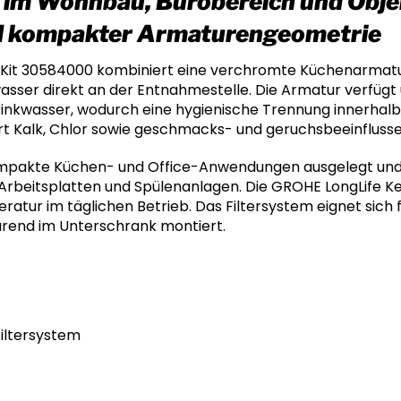
 im Wohnbau, Bürobereich und Objek
nd kompakter Armaturengeometrie
 Kit 30584000 kombiniert eine verchromte Küchenarmatu
kwasser direkt an der Entnahmestelle. Die Armatur verfü
rinkwasser, wodurch eine hygienische Trennung innerhalb
iert Kalk, Chlor sowie geschmacks- und geruchsbeeinfluss
ompakte Küchen- und Office-Anwendungen ausgelegt und 
 Arbeitsplatten und Spülenanlagen. Die GROHE LongLife K
tur im täglichen Betrieb. Das Filtersystem eignet sic
rend im Unterschrank montiert.
iltersystem