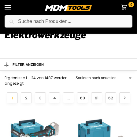
0
Suche
Startseite
Elektrowerkzeuge
/
Elektrowerkzeuge
FILTER ANZEIGEN
Ergebnisse 1 – 24 von 1487 werden
angezeigt
1
2
3
4
…
60
61
62