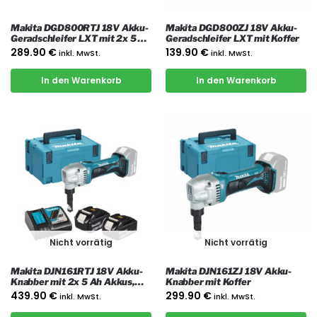
Makita DGD800RTJ 18V Akku-
Makita DGD800ZJ 18V Akku-
Geradschleifer LXT mit 2x 5 Ah
Geradschleifer LXT mit Koffer
Akkus, Ladegerät und Koffer
289.90
€
139.90
€
inkl. MwSt.
inkl. MwSt.
In den Warenkorb
In den Warenkorb
Nicht vorrätig
Nicht vorrätig
Makita DJN161RTJ 18V Akku-
Makita DJN161ZJ 18V Akku-
Knabber mit 2x 5 Ah Akkus,
Knabber mit Koffer
Ladegerät und Koffer
439.90
€
299.90
€
inkl. MwSt.
inkl. MwSt.