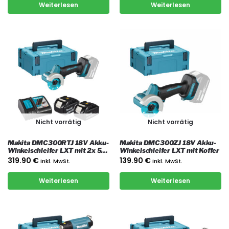
Weiterlesen
Weiterlesen
Nicht vorrätig
Nicht vorrätig
Makita DMC300RTJ 18V Akku-
Makita DMC300ZJ 18V Akku-
Winkelschleifer LXT mit 2x 5
Winkelschleifer LXT mit Koffer
Ah Akkus, Ladegerät und Koffer
319.90
€
139.90
€
inkl. MwSt.
inkl. MwSt.
Weiterlesen
Weiterlesen