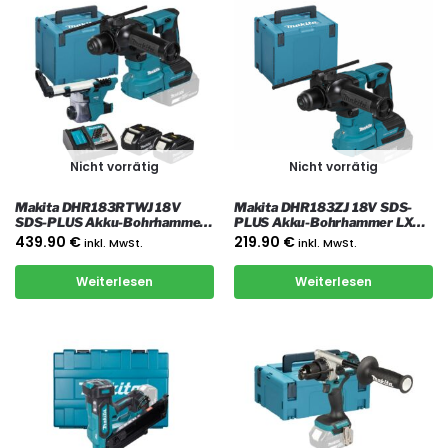
Nicht vorrätig
Nicht vorrätig
Makita DHR183RTWJ 18V
Makita DHR183ZJ 18V SDS-
SDS-PLUS Akku-Bohrhammer
PLUS Akku-Bohrhammer LXT
LXT 18 mm 1,7 J, mit 2x 5 Ah
18 mm 1,7 J, mit Koffer
439.90
€
219.90
€
inkl. MwSt.
inkl. MwSt.
Akkus, Ladegerät,
Absaugadapter und Koffer
Weiterlesen
Weiterlesen