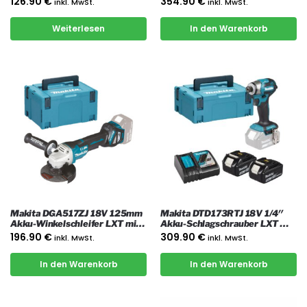
126.90
€
354.90
€
inkl. MwSt.
inkl. MwSt.
Ladegerät und Koffer
Weiterlesen
In den Warenkorb
Makita DGA517ZJ 18V 125mm
Makita DTD173RTJ 18V 1/4″
Akku-Winkelschleifer LXT mit
Akku-Schlagschrauber LXT mit
Koffer
2x 5 Ah Akkus, Ladegerät und
196.90
€
309.90
€
inkl. MwSt.
inkl. MwSt.
Koffer
In den Warenkorb
In den Warenkorb