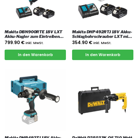
Makita DBN900RTE 18V LXT
Makita DHP492RTJ 18V Akku-
Akku-Nagler zum Eintreiben
Schlagbohrschrauber LXT mit
von Nägeln bis 90 mm mit 2x 5
2x 5 Ah Akkus, Ladegerät und
799.90
€
354.90
€
inkl. MwSt.
inkl. MwSt.
Ah Akkus, Ladegerät und Koffer
Koffer
In den Warenkorb
In den Warenkorb
Makita DHP492ZJ 18V Akku-
DeWalt D25033K-QS 710 Watt