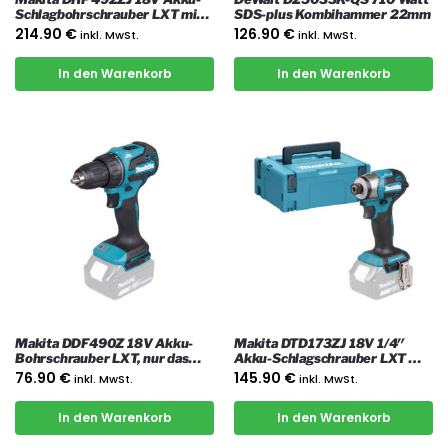
Schlagbohrschrauber LXT mit
SDS-plus Kombihammer 22mm
Koffer
214.90
€
126.90
€
inkl. MwSt.
inkl. MwSt.
In den Warenkorb
In den Warenkorb
Makita DDF490Z 18V Akku-
Makita DTD173ZJ 18V 1/4″
Bohrschrauber LXT, nur das
Akku-Schlagschrauber LXT mit
Gerät
Koffer
76.90
€
145.90
€
inkl. MwSt.
inkl. MwSt.
In den Warenkorb
In den Warenkorb