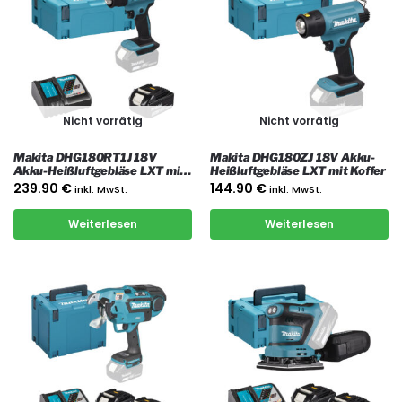
Nicht vorrätig
Nicht vorrätig
Makita DHG180RT1J 18V
Makita DHG180ZJ 18V Akku-
Akku-Heißluftgebläse LXT mit
Heißluftgebläse LXT mit Koffer
1x 5 Ah Akku, Ladegerät und
239.90
€
144.90
€
inkl. MwSt.
inkl. MwSt.
Koffer
Weiterlesen
Weiterlesen