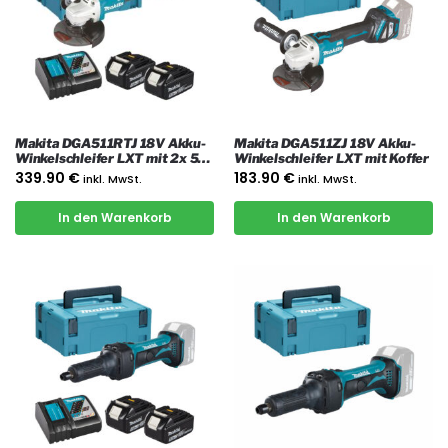
Makita DGA511RTJ 18V Akku-
Makita DGA511ZJ 18V Akku-
Winkelschleifer LXT mit 2x 5
Winkelschleifer LXT mit Koffer
Ah Akkus, Ladegerät und Koffer
339.90
€
183.90
€
inkl. MwSt.
inkl. MwSt.
In den Warenkorb
In den Warenkorb