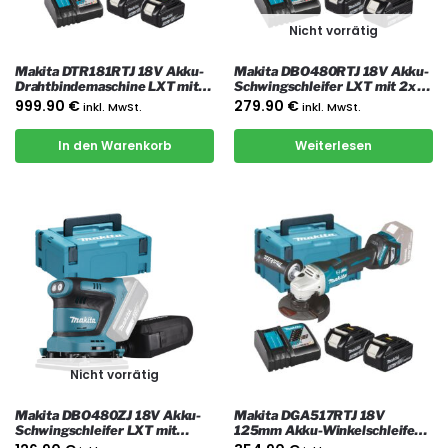
Nicht vorrätig
Makita DTR181RTJ 18V Akku-
Makita DBO480RTJ 18V Akku-
Drahtbindemaschine LXT mit
Schwingschleifer LXT mit 2x 5
2x 5 Ah Akkus, Ladegerät und
Ah Akkus, Ladegerät und Koffer
999.90
€
279.90
€
inkl. MwSt.
inkl. MwSt.
Koffer
In den Warenkorb
Weiterlesen
Nicht vorrätig
Makita DBO480ZJ 18V Akku-
Makita DGA517RTJ 18V
Schwingschleifer LXT mit
125mm Akku-Winkelschleifer
Koffer
LXT mit 2x 5 Ah Akkus,