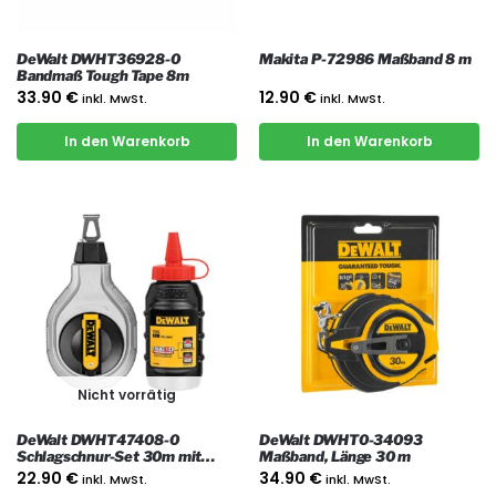
DeWalt DWHT36928-0
Makita P-72986 Maßband 8 m
Bandmaß Tough Tape 8m
33.90
€
12.90
€
inkl. MwSt.
inkl. MwSt.
In den Warenkorb
In den Warenkorb
Nicht vorrätig
DeWalt DWHT47408-0
DeWalt DWHT0-34093
Schlagschnur-Set 30m mit
Maßband, Länge 30 m
roter Kreide
22.90
€
34.90
€
inkl. MwSt.
inkl. MwSt.