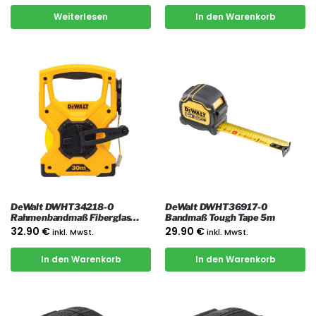
Weiterlesen
In den Warenkorb
DeWalt DWHT34218-0
DeWalt DWHT36917-0
Rahmenbandmaß Fiberglas
Bandmaß Tough Tape 5m
30m
32.90
€
29.90
€
inkl. MwSt.
inkl. MwSt.
In den Warenkorb
In den Warenkorb