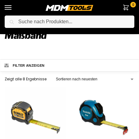
0
Suche
Startseite
Messgeräte & Laser
Maßband
/
/
Maßband
FILTER ANZEIGEN
Zeigt alle 8 Ergebnisse