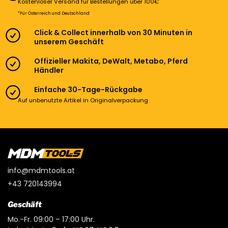
Kostenloser Versand für Bestellungen über 100€
*Für Österreich und Deutschland
Click & Collect innerhalb von 30 Minuten in
unserem Geschäft
Offizieller Makita, DeWalt, Metabo, Pferd
Händler
Einfache 30-Tage-Rückgabe
Auf unbenutzte Artikel in Originalverpackung
info@mdmtools.at
+43 720143994
Geschäft
Mo.-Fr. 09:00 – 17:00 Uhr.