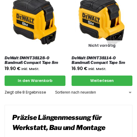
Nicht vorrätig
DeWalt DWHT38128-0
DeWalt DWHT38114-0
Bandmaß Compact Tape 8m
Bandmaß Compact Tape 5m
19.90
€
16.90
€
inkl. MwSt.
inkl. MwSt.
In den Warenkorb
Weiterlesen
Zeigt alle 8 Ergebnisse
Präzise Längenmessung für
Werkstatt, Bau und Montage