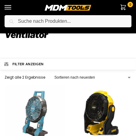
0
Suche
Startseite
Elektrowerkzeuge
Anderes Elektrowerkzeuge
Ventilator
/
/
/
Ventilator
FILTER ANZEIGEN
Zeigt alle 2 Ergebnisse