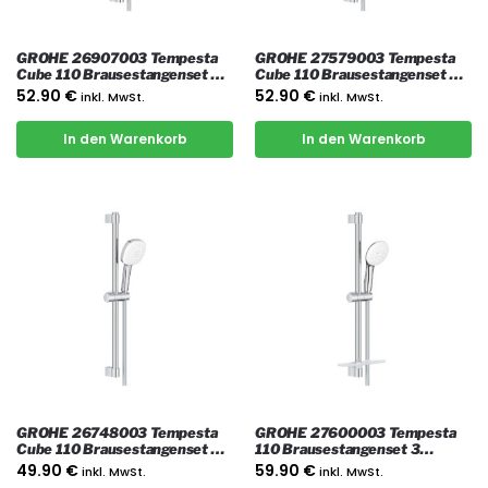
GROHE 26907003 Tempesta
GROHE 27579003 Tempesta
Cube 110 Brausestangenset 2
Cube 110 Brausestangenset 3
Strahlarten, Chrome
Strahlarten, Chrome
52.90
€
52.90
€
inkl. MwSt.
inkl. MwSt.
In den Warenkorb
In den Warenkorb
GROHE 26748003 Tempesta
GROHE 27600003 Tempesta
Cube 110 Brausestangenset 2
110 Brausestangenset 3
Strahlarten, Chrome
Strahlarten (Rain, Jet,
49.90
€
59.90
€
inkl. MwSt.
inkl. MwSt.
Massage), Chrome