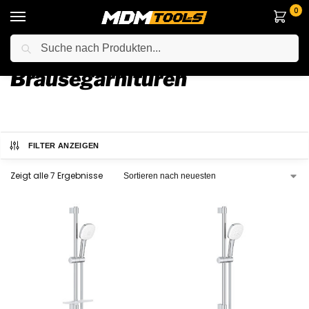
0
Suche
Startseite
Haus
Bad
Badarmaturen
Brausegarnituren
/
/
/
/
Brausegarnituren
FILTER ANZEIGEN
Zeigt alle 7 Ergebnisse