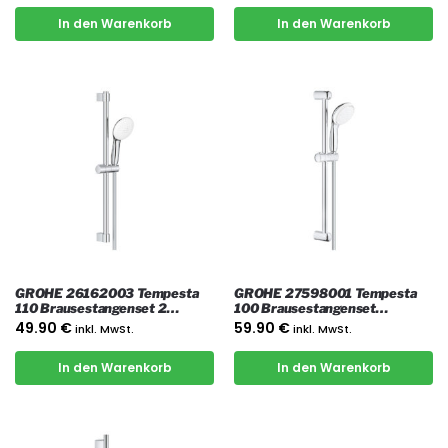
In den Warenkorb
In den Warenkorb
GROHE 26162003 Tempesta
GROHE 27598001 Tempesta
110 Brausestangenset 2
100 Brausestangenset
Strahlarten (Rain, Jet), Chrome
Handbrause Set 2 Strahlarten,
49.90
€
59.90
€
inkl. MwSt.
inkl. MwSt.
Chrom
In den Warenkorb
In den Warenkorb