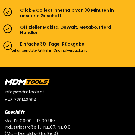
Click & Collect innerhalb von 30 Minuten in
unserem Geschäft
Offizieller Makita, DeWalt, Metabo, Pferd
Händler
Einfache 30-Tage-Rückgabe
Auf unbenutzte Artikel in Originalverpackung
info@mdmtools.at
+43 720143994
Geschäft
Mo.-Fr. 09:00 – 17:00 Uhr.
Industriestraße 1 , N.E.07, N.E.0.8
(Mc – Donald’s-Straße 3)