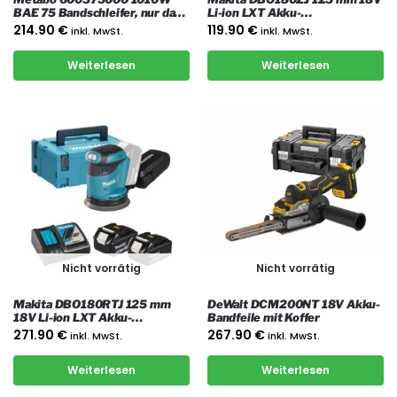
BAE 75 Bandschleifer, nur das
Li-ion LXT Akku-
Gerät
Schleifmaschine mit Koffer
214.90
€
119.90
€
inkl. MwSt.
inkl. MwSt.
Weiterlesen
Weiterlesen
Nicht vorrätig
Nicht vorrätig
Makita DBO180RTJ 125 mm
DeWalt DCM200NT 18V Akku-
18V Li-ion LXT Akku-
Bandfeile mit Koffer
Schleifmaschine mit 2x 5 Ah
271.90
€
267.90
€
inkl. MwSt.
inkl. MwSt.
Akkus, Ladegerät und Koffer
Weiterlesen
Weiterlesen