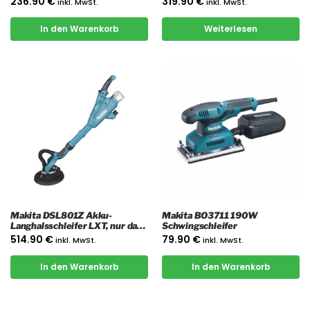
236.90
€
319.90
€
inkl. MwSt.
inkl. MwSt.
In den Warenkorb
Weiterlesen
Makita DSL801Z Akku-
Makita BO3711 190W
Langhalsschleifer LXT, nur das
Schwingschleifer
Gerät
514.90
€
79.90
€
inkl. MwSt.
inkl. MwSt.
In den Warenkorb
In den Warenkorb