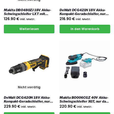
Makita DBO480ZJ 18V Akku-
DeWalt DCG421N 18V Akku-
Schwingschleifer LXT mit
Kompakt-Geradschleifer, nur
Koffer
das Gerät
126.90
€
216.90
€
inkl. MwSt.
inkl. MwSt.
Weiterlesen
In den Warenkorb
Nicht vorrätig
DeWalt DCG420N 18V Akku-
Makita BO006CGZ 40V Akku-
Kompakt-Geradschleifer, nur
Schwingschleifer XGT, nur das
das Gerät
Gerät
229.90
€
220.90
€
inkl. MwSt.
inkl. MwSt.