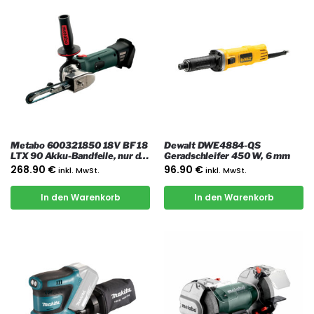
Metabo 600321850 18V BF 18
Dewalt DWE4884-QS
LTX 90 Akku-Bandfeile, nur das
Geradschleifer 450 W, 6 mm
Gerät
268.90
€
96.90
€
inkl. MwSt.
inkl. MwSt.
In den Warenkorb
In den Warenkorb