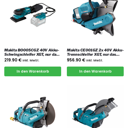
Makita BO005CGZ 40V Akku-
Makita CE001GZ 2x 40V Akku-
Schwingschleifer XGT, nur das
Trennschleifer XGT, nur das
Gerät
Gerät
219.90
€
956.90
€
inkl. MwSt.
inkl. MwSt.
In den Warenkorb
In den Warenkorb