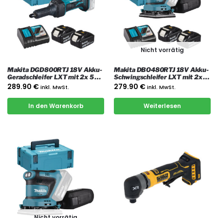
Nicht vorrätig
Makita DGD800RTJ 18V Akku-
Makita DBO480RTJ 18V Akku-
Geradschleifer LXT mit 2x 5 Ah
Schwingschleifer LXT mit 2x 5
Akkus, Ladegerät und Koffer
Ah Akkus, Ladegerät und Koffer
289.90
€
279.90
€
inkl. MwSt.
inkl. MwSt.
In den Warenkorb
Weiterlesen
Nicht vorrätig