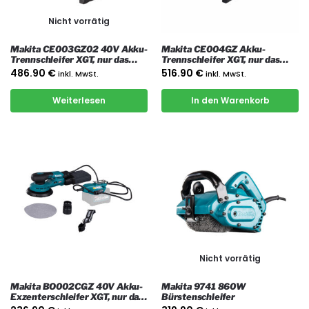
Nicht vorrätig
Makita CE003GZ02 40V Akku-
Makita CE004GZ Akku-
Trennschleifer XGT, nur das
Trennschleifer XGT, nur das
Gerät
Gerät
486.90
€
516.90
€
inkl. MwSt.
inkl. MwSt.
Weiterlesen
In den Warenkorb
Nicht vorrätig
Makita BO002CGZ 40V Akku-
Makita 9741 860W
Exzenterschleifer XGT, nur das
Bürstenschleifer
Gerät