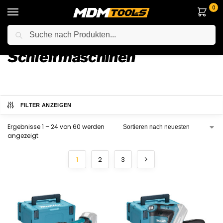
0
Suche
Startseite
Elektrowerkzeuge
Anderes Elektrowerkzeuge
Schleifmaschinen
/
/
/
Schleifmaschinen
FILTER ANZEIGEN
Ergebnisse 1 – 24 von 60 werden
angezeigt
1
2
3