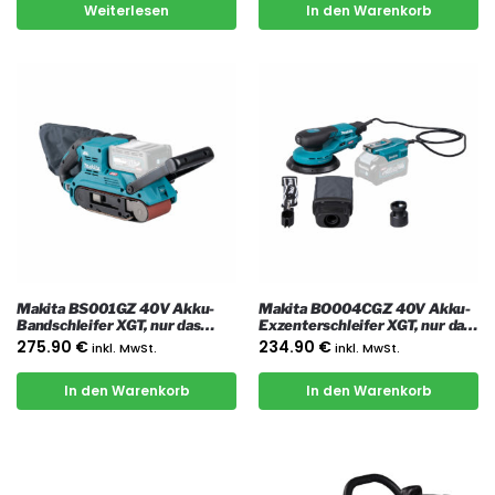
Weiterlesen
In den Warenkorb
Makita BS001GZ 40V Akku-
Makita BO004CGZ 40V Akku-
Bandschleifer XGT, nur das
Exzenterschleifer XGT, nur das
Gerät
Gerät
275.90
€
234.90
€
inkl. MwSt.
inkl. MwSt.
In den Warenkorb
In den Warenkorb