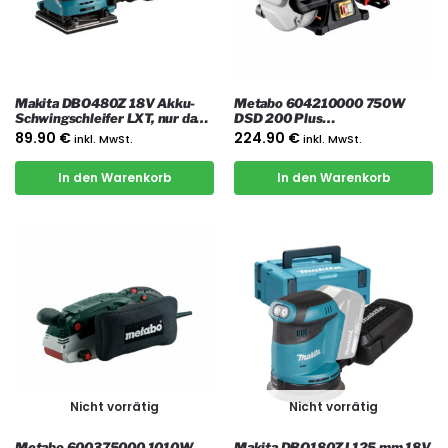
Makita DBO480Z 18V Akku-
Metabo 604210000 750W
Schwingschleifer LXT, nur das
DSD 200 Plus
Gerät
Doppelschleifmaschine
89.90
€
224.90
€
inkl. MwSt.
inkl. MwSt.
In den Warenkorb
In den Warenkorb
Nicht vorrätig
Nicht vorrätig
Metabo 600375000 1010W
Makita DBO180ZJ 125 mm 18V