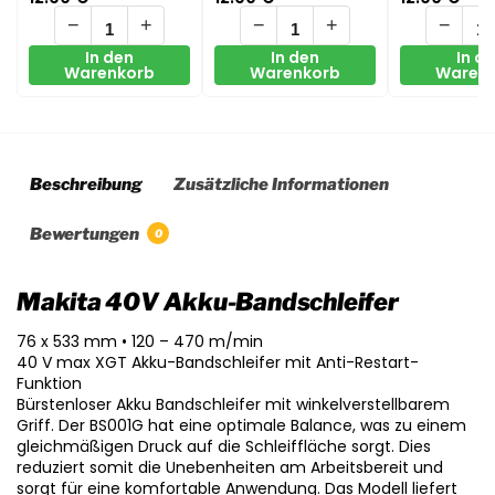
−
+
−
+
−
In den
In den
In d
Warenkorb
Warenkorb
Waren
Beschreibung
Zusätzliche Informationen
Bewertungen
0
Makita 40V Akku-Bandschleifer
76 x 533 mm • 120 – 470 m/min
40 V max XGT Akku-Bandschleifer mit Anti-Restart-
Funktion
Bürstenloser Akku Bandschleifer mit winkelverstellbarem
Griff. Der BS001G hat eine optimale Balance, was zu einem
gleichmäßigen Druck auf die Schleiffläche sorgt. Dies
reduziert somit die Unebenheiten am Arbeitsbereit und
sorgt für eine komfortable Anwendung. Das Modell liefert