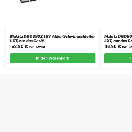
Makita DBO380Z 18V Akku-Schwingschleifer
Makita DGD800
LXT, nur das Gerät
LXT, nur das G
153.90
€
116.90
€
inkl. MwSt.
inkl. 
In den Warenkorb