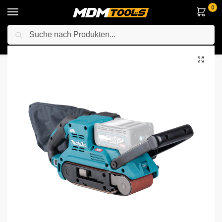
0
Suche
Startseite
Elektrowerkzeuge
Anderes Elektrowerkzeuge
Schleifmaschinen
/
/
/