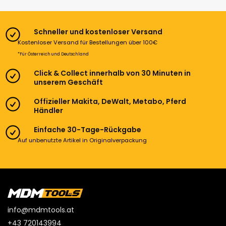
Schneller und kostenloser Versand
Kostenloser Versand für Bestellungen über 100€
*Für Österreich und Deutschland
Click & Collect innerhalb von 30 Minuten in
unserem Geschäft
Offizieller Makita, DeWalt, Metabo, Pferd
Händler
Einfache 30-Tage-Rückgabe
Auf unbenutzte Artikel in Originalverpackung
info@mdmtools.at
+43 720143994