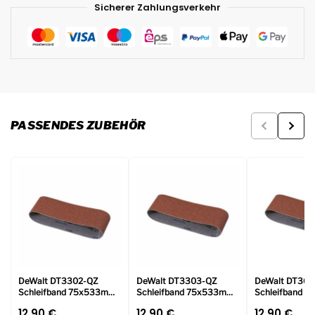
Sicherer Zahlungsverkehr
PASSENDES ZUBEHÖR
DeWalt DT3302-QZ
DeWalt DT3303-QZ
DeWalt DT362
Schleifband 75x533mm
Schleifband 75x533mm
Schleifband 
K60 10Stk
K80 10Stk
K120 10Stk
12.90
€
12.90
€
12.90
€