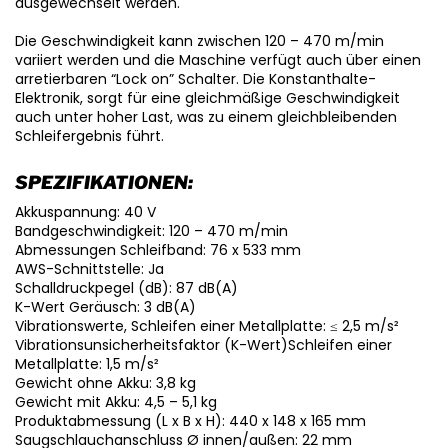
ausgewechselt werden.
Die Geschwindigkeit kann zwischen 120 – 470 m/min
variiert werden und die Maschine verfügt auch über einen
arretierbaren “Lock on” Schalter. Die Konstanthalte-
Elektronik, sorgt für eine gleichmäßige Geschwindigkeit
auch unter hoher Last, was zu einem gleichbleibenden
Schleifergebnis führt.
SPEZIFIKATIONEN:
Akkuspannung: 40 V
Bandgeschwindigkeit: 120 – 470 m/min
Abmessungen Schleifband: 76 x 533 mm
AWS-Schnittstelle: Ja
Schalldruckpegel (dB): 87 dB(A)
K-Wert Geräusch: 3 dB(A)
Vibrationswerte, Schleifen einer Metallplatte: ≤ 2,5 m/s²
Vibrationsunsicherheitsfaktor (K-Wert)Schleifen einer
Metallplatte: 1,5 m/s²
Gewicht ohne Akku: 3,8 kg
Gewicht mit Akku: 4,5 – 5,1 kg
Produktabmessung (L x B x H): 440 x 148 x 165 mm
Saugschlauchanschluss Ø innen/außen: 22 mm