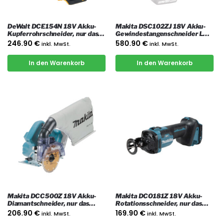
DeWalt DCE154N 18V Akku-
Makita DSC102ZJ 18V Akku-
Kupferrohrschneider, nur das
Gewindestangenschneider LXT
Gerät
mit Koffer
246.90
€
580.90
€
inkl. MwSt.
inkl. MwSt.
In den Warenkorb
In den Warenkorb
Makita DCC500Z 18V Akku-
Makita DCO181Z 18V Akku-
Diamantschneider, nur das
Rotationsschneider, nur das
Gerät
Gerät
206.90
€
169.90
€
inkl. MwSt.
inkl. MwSt.