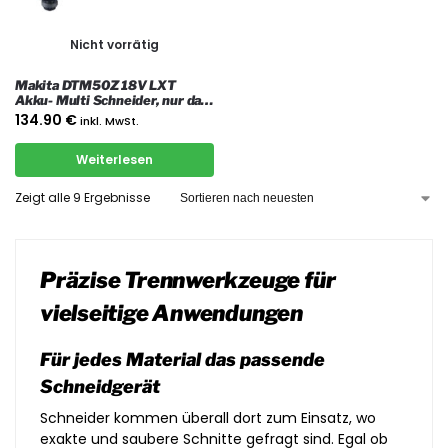
Nicht vorrätig
Makita DTM50Z 18V LXT
Akku- Multi Schneider, nur das
Gerät
134.90
€
inkl. MwSt.
Weiterlesen
Zeigt alle 9 Ergebnisse
Präzise Trennwerkzeuge für
vielseitige Anwendungen
Für jedes Material das passende
Schneidgerät
Schneider kommen überall dort zum Einsatz, wo
exakte und saubere Schnitte gefragt sind. Egal ob