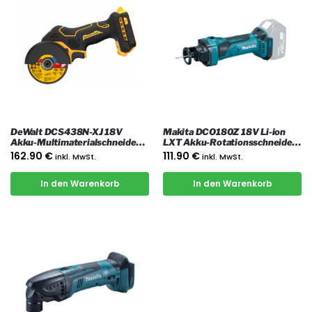
DeWalt DCS438N-XJ 18V
Makita DCO180Z 18V Li-ion
Akku-Multimaterialschneider
LXT Akku-Rotationsschneider,
76mm, nur das Gerät
nur das Gerät
162.90
€
111.90
€
inkl. MwSt.
inkl. MwSt.
In den Warenkorb
In den Warenkorb