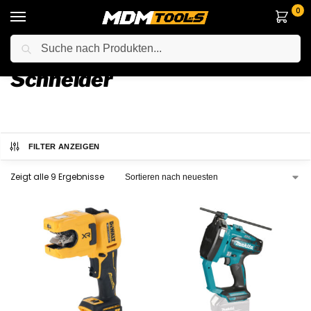
0
Suche
Startseite
Elektrowerkzeuge
Anderes Elektrowerkzeuge
Schneider
/
/
/
Schneider
FILTER ANZEIGEN
Zeigt alle 9 Ergebnisse