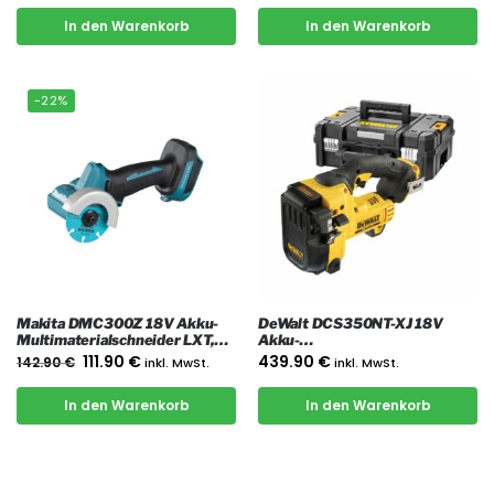
In den Warenkorb
In den Warenkorb
-22%
Makita DMC300Z 18V Akku-
DeWalt DCS350NT-XJ 18V
Multimaterialschneider LXT,
Akku-
nur das Gerät
Gewindestangenschneider mit
111.90
€
439.90
€
142.90
€
inkl. MwSt.
inkl. MwSt.
4-fach Schneidkopf mit Koffer
In den Warenkorb
In den Warenkorb