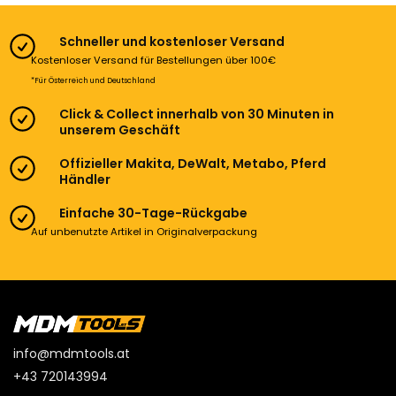
Schneller und kostenloser Versand
Kostenloser Versand für Bestellungen über 100€
*Für Österreich und Deutschland
Click & Collect innerhalb von 30 Minuten in
unserem Geschäft
Offizieller Makita, DeWalt, Metabo, Pferd
Händler
Einfache 30-Tage-Rückgabe
Auf unbenutzte Artikel in Originalverpackung
info@mdmtools.at
+43 720143994