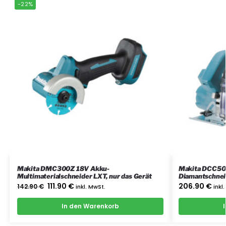
-22%
Makita DMC300Z 18V Akku-
Makita DCC50
Multimaterialschneider LXT, nur das Gerät
Diamantschneid
111.90
€
206.90
€
142.90
€
inkl. MwSt.
inkl
In den Warenkorb