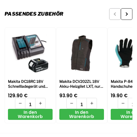
PASSENDES ZUBEHÖR
Makita DC18RC 18V
Makita DCV202ZL 18V
Makita P-846
Schnellladegerät und
Akku-Heizgilet LXT, nur
Handschuhe Gr.
BL1850 Li-ion 5Ah
das Gerät
flexibel
129.90
€
93.90
€
19.90
€
Batterie
−
+
−
+
−
In den
In den
In d
Warenkorb
Warenkorb
Waren