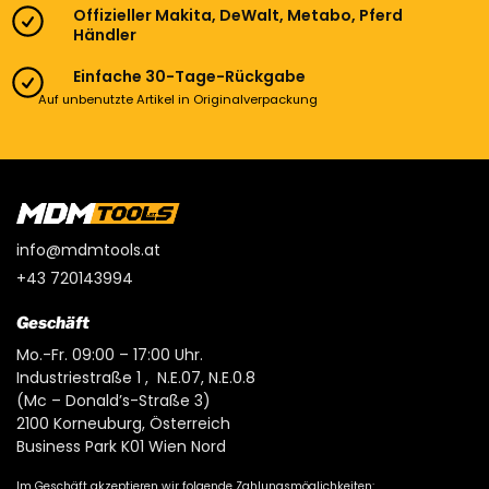
Offizieller Makita, DeWalt, Metabo, Pferd
Händler
Einfache 30-Tage-Rückgabe
Auf unbenutzte Artikel in Originalverpackung
info@mdmtools.at
+43 720143994
Geschäft
Mo.-Fr. 09:00 – 17:00 Uhr.
Industriestraße 1 , N.E.07, N.E.0.8
(Mc – Donald’s-Straße 3)
2100 Korneuburg, Österreich
Business Park K01 Wien Nord
Im Geschäft akzeptieren wir folgende Zahlungsmöglichkeiten: