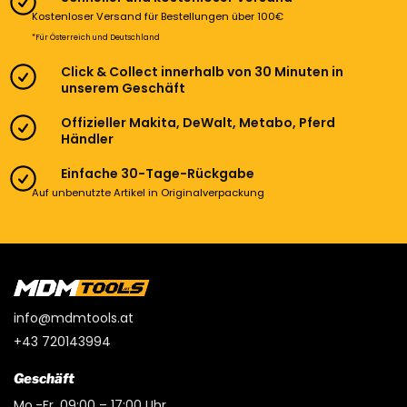
Kostenloser Versand für Bestellungen über 100€
*Für Österreich und Deutschland
Click & Collect innerhalb von 30 Minuten in
unserem Geschäft
Offizieller Makita, DeWalt, Metabo, Pferd
Händler
Einfache 30-Tage-Rückgabe
Auf unbenutzte Artikel in Originalverpackung
info@mdmtools.at
+43 720143994
Geschäft
Mo.-Fr. 09:00 – 17:00 Uhr.