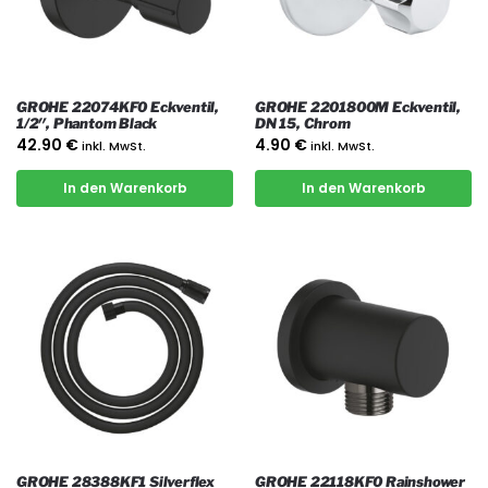
GROHE 22074KF0 Eckventil,
GROHE 2201800M Eckventil,
1/2″, Phantom Black
DN 15, Chrom
42.90
€
4.90
€
inkl. MwSt.
inkl. MwSt.
In den Warenkorb
In den Warenkorb
GROHE 28388KF1 Silverflex
GROHE 22118KF0 Rainshower