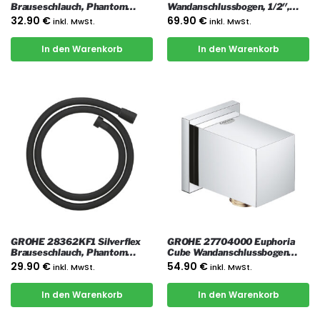
Brauseschlauch, Phantom
Wandanschlussbogen, 1/2″,
Black
Phantom Black
32.90
€
69.90
€
inkl. MwSt.
inkl. MwSt.
In den Warenkorb
In den Warenkorb
GROHE 28362KF1 Silverflex
GROHE 27704000 Euphoria
Brauseschlauch, Phantom
Cube Wandanschlussbogen
Black
1/2″, Chrom
29.90
€
54.90
€
inkl. MwSt.
inkl. MwSt.
In den Warenkorb
In den Warenkorb