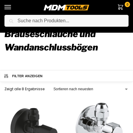
0
Suche
Startseite
Haus
Bad
Badarmaturen
Brauseschläuche und Wandanschlussbögen
/
/
/
/
Brauseschläuche und
Wandanschlussbögen
FILTER ANZEIGEN
Zeigt alle 8 Ergebnisse