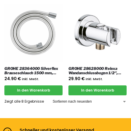
GROHE 28364000 Silverflex
GROHE 28628000 Relexa
Brauseschlauch 1500 mm,
Wandanschlussbogen 1/2″,
Chrom
Chrom
24.90
€
29.90
€
inkl. MwSt.
inkl. MwSt.
In den Warenkorb
In den Warenkorb
Zeigt alle 8 Ergebnisse
Schneller und kostenloser Versand