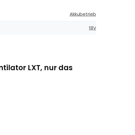
Akkubetrieb
18V
tilator LXT, nur das