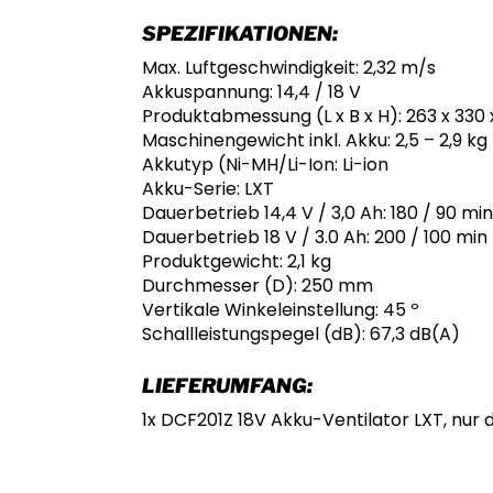
SPEZIFIKATIONEN:
Max. Luftgeschwindigkeit: 2,32 m/s
Akkuspannung: 14,4 / 18 V
Produktabmessung (L x B x H): 263 x 330
Maschinengewicht inkl. Akku: 2,5 – 2,9 kg
Akkutyp (Ni-MH/Li-Ion: Li-ion
Akku-Serie: LXT
Dauerbetrieb 14,4 V / 3,0 Ah: 180 / 90 min
Dauerbetrieb 18 V / 3.0 Ah: 200 / 100 min
Produktgewicht: 2,1 kg
Durchmesser (D): 250 mm
Vertikale Winkeleinstellung: 45 º
Schallleistungspegel (dB): 67,3 dB(A)
LIEFERUMFANG:
1x DCF201Z 18V Akku-Ventilator LXT, nur 