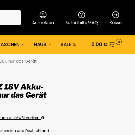
Suche
Anmelden
Soforthilfe/FAQ
Kasse
0
TASCHEN
HAUS
SALE %
0.00
€
LXT, nur das Gerät
Z 18V Akku-
nur das Gerät
ann die MwSt variiren.
Österreich und Deutschland.