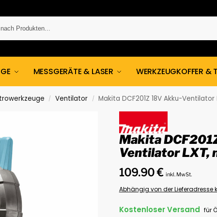
UGE
MESSGERÄTE & LASER
WERKZEUGKOFFER & 
ktrowerkzeuge
Ventilator
Makita DCF201Z 18V Akku-Ventilator 
/
/
Makita DCF201
Ventilator LXT, 
109.90
€
inkl. MwSt.
Abhängig von der Lieferadresse k
Kostenloser Versand
für 