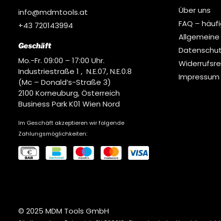
Über uns
info@mdmtools.at
FAQ – häuf
+43 720143994
Allgemeine
Geschäft
Datenschut
Mo.-Fr. 09:00 – 17:00 Uhr.
Widerrufsr
Industriestraße 1 , N.E.07, N.E.0.8
Impressum
(Mc – Donald’s-Straße 3)
2100 Korneuburg, Österreich
Business Park K01 Wien Nord
Im Geschäft akzeptieren wir folgende
Zahlungsmöglichkeiten:
© 2025 MDM Tools GmbH