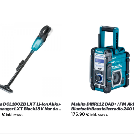
a DCL180ZB LXT Li-Ion Akku-
Makita DMR112 DAB+ / FM Akku-
sauger LXT Black18V Nur das
Bluetooth Baustellenradio 240 
das Gerät
0
€
175.90
€
inkl. MwSt.
inkl. MwSt.