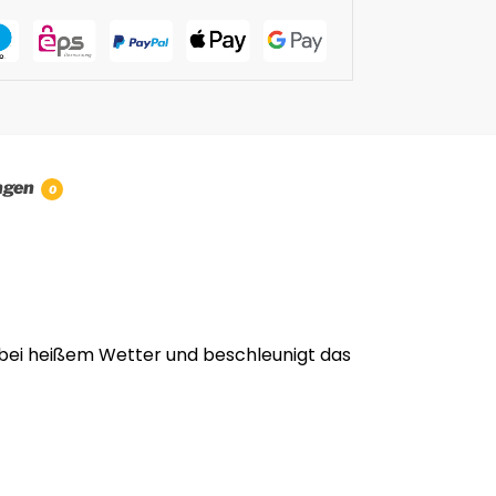
ngen
0
t bei heißem Wetter und beschleunigt das
)