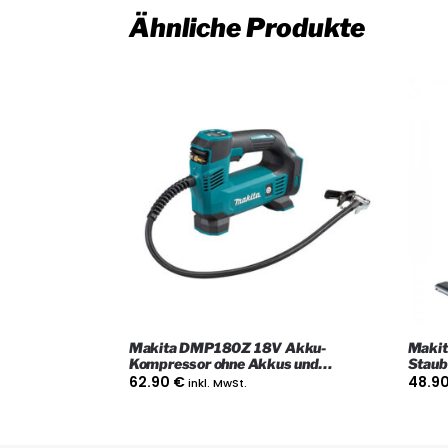
Ähnliche Produkte
Makita DMP180Z 18V Akku-
Makit
Kompressor ohne Akkus und
Staub
Ladegerät
Gerät
62.90
€
48.9
inkl. MwSt.