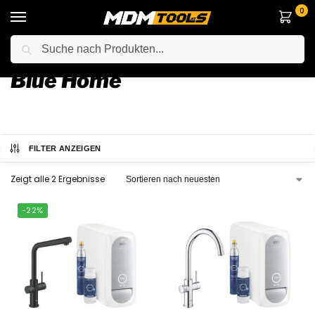
0
Suche
Startseite
Haus
Grohe-Serie
Blue Home
/
/
/
Blue Home
FILTER ANZEIGEN
Zeigt alle 2 Ergebnisse
-22%