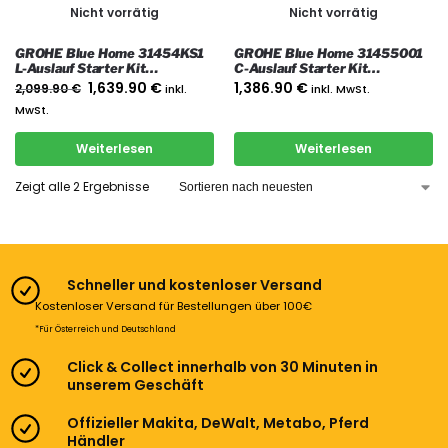
Nicht vorrätig
Nicht vorrätig
GROHE Blue Home 31454KS1
GROHE Blue Home 31455001
L-Auslauf Starter Kit
C-Auslauf Starter Kit
Trinkwassersystem Velvet
Trinkwassersystem, Chrom
1,639.90
€
1,386.90
€
2,099.90
€
inkl.
inkl. MwSt.
Black Hochdruck
MwSt.
Weiterlesen
Weiterlesen
Zeigt alle 2 Ergebnisse
Schneller und kostenloser Versand
Kostenloser Versand für Bestellungen über 100€
*Für Österreich und Deutschland
Click & Collect innerhalb von 30 Minuten in
unserem Geschäft
Offizieller Makita, DeWalt, Metabo, Pferd
Händler