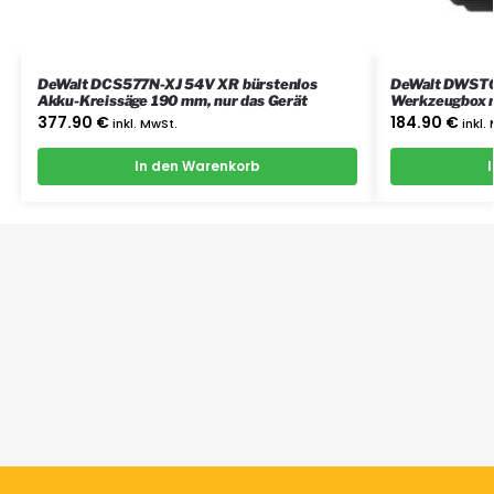
DeWalt DCS577N-XJ 54V XR bürstenlos
DeWalt DWST0
Akku-Kreissäge 190 mm, nur das Gerät
Werkzeugbox m
Arbeitsleucht
377.90
€
184.90
€
inkl. MwSt.
inkl.
In den Warenkorb