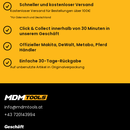
Schneller und kostenloser Versand
Kostenloser Versand für Bestellungen über 100€
*Für Österreich und Deutschland
Click & Collect innerhalb von 30 Minuten in
unserem Geschäft
Offizieller Makita, DeWalt, Metabo, Pferd
Händler
Einfache 30-Tage-Rückgabe
Auf unbenutzte Artikel in Originalverpackung
info@mdmtools.at
+43 720143994
Geschäft