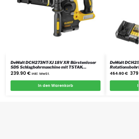
DeWalt DCH273NT-XJ 18V XR Bürstenloser
DeWalt DCH2
SDS Schlagbohrmaschine mit TSTAK
Rotationsbohr
Werkzeugkoffer
Ladegerät und 
239.90
€
379
inkl. MwSt.
454.90
€
In den Warenkorb