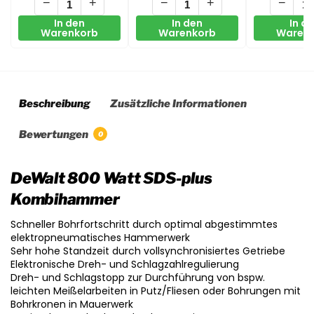
−
+
−
+
−
In den
In den
In d
Warenkorb
Warenkorb
Waren
Beschreibung
Zusätzliche Informationen
Bewertungen
0
DeWalt 800 Watt SDS-plus
Kombihammer
Schneller Bohrfortschritt durch optimal abgestimmtes
elektropneumatisches Hammerwerk
Sehr hohe Standzeit durch vollsynchronisiertes Getriebe
Elektronische Dreh- und Schlagzahlregulierung
Dreh- und Schlagstopp zur Durchführung von bspw.
leichten Meißelarbeiten in Putz/Fliesen oder Bohrungen mit
Bohrkronen in Mauerwerk