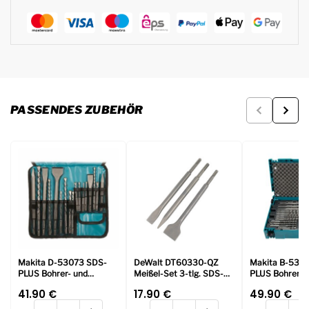
PASSENDES ZUBEHÖR
Makita D-53073 SDS-
DeWalt DT60330-QZ
Makita B-538
PLUS Bohrer- und
Meißel-Set 3-tlg. SDS-
PLUS Bohrer- 
Meißelset in Rolltasche,
plus
Meißelset im 
41.90
€
17.90
€
49.90
€
17 tlg.
tlg.