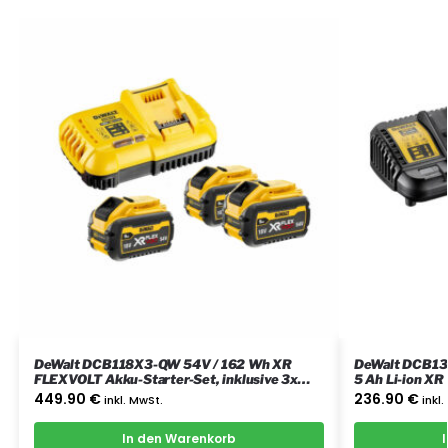
DeWalt DCB118X3-QW 54V / 162 Wh XR
DeWalt DCB13
FLEXVOLT Akku-Starter-Set, inklusive 3x
5 Ah Li-ion XR
Akku und 1x Schnellladegerät DCB118-QW
449.90
€
236.90
€
inkl. MwSt.
inkl
In den Warenkorb