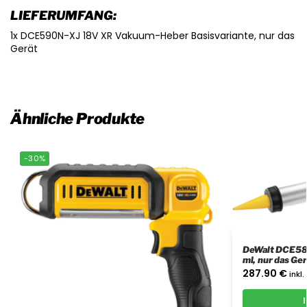
LIEFERUMFANG:
1x DCE590N-XJ 18V XR Vakuum-Heber Basisvariante, nur das
Gerät
Ähnliche Produkte
-30%
DeWalt DCE580
ml, nur das Ger
287.90
€
inkl