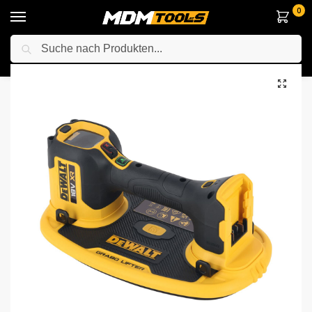
0
Suche
Startseite
Elektrowerkzeuge
Anderes Elektrowerkzeuge
Spezialgeräte
/
/
/