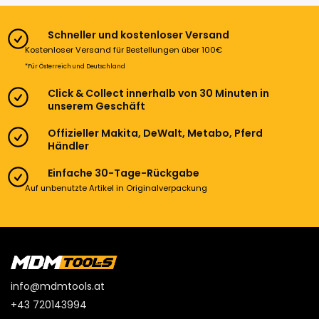
Schneller und kostenloser Versand
Kostenloser Versand für Bestellungen über 100€
*Für Österreich und Deutschland
Click & Collect innerhalb von 30 Minuten in
unserem Geschäft
Offizieller Makita, DeWalt, Metabo, Pferd
Händler
Einfache 30-Tage-Rückgabe
Auf unbenutzte Artikel in Originalverpackung
info@mdmtools.at
+43 720143994