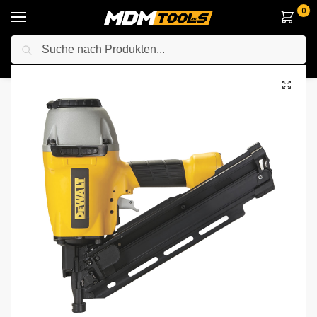
0
Suche
Startseite
Elektrowerkzeuge
Anderes Elektrowerkzeuge
Tacker / Nagelpistole
/
/
/