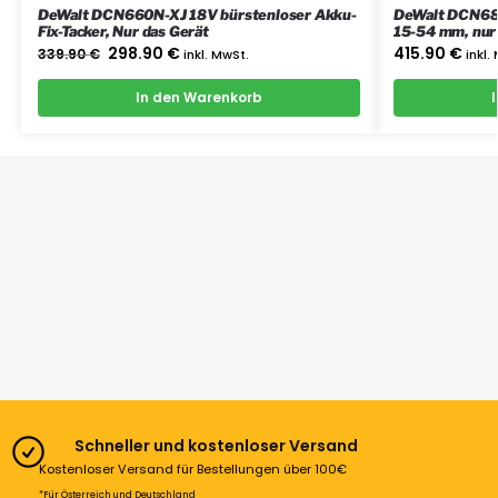
DeWalt DCN660N-XJ 18V bürstenloser Akku-
DeWalt DCN680
Fix-Tacker, Nur das Gerät
15-54 mm, nur
298.90
€
415.90
€
339.90
€
inkl. MwSt.
inkl.
In den Warenkorb
Schneller und kostenloser Versand
Kostenloser Versand für Bestellungen über 100€
*Für Österreich und Deutschland