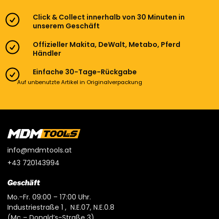
Click & Collect innerhalb von 30 Minuten in
unserem Geschäft
Offizieller Makita, DeWalt, Metabo, Pferd
Händler
Einfache 30-Tage-Rückgabe
Auf unbenutzte Artikel in Originalverpackung
info@mdmtools.at
+43 720143994
Geschäft
Mo.-Fr. 09:00 – 17:00 Uhr.
Industriestraße 1 , N.E.07, N.E.0.8
(Mc – Donald’s-Straße 3)