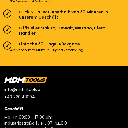
*Für Österreich und Deutschland
Click & Collect innerhalb von 30 Minuten in
unserem Geschäft
Offizieller Makita, DeWalt, Metabo, Pferd
Händler
Einfache 30-Tage-Rückgabe
Auf unbenutzte Artikel in Originalverpackung
info@mdmtools.at
+43 720143994
Geschäft
Mo.-Fr. 09:00 – 17:00 Uhr.
Industriestraße 1 , N.E.07, N.E.0.8