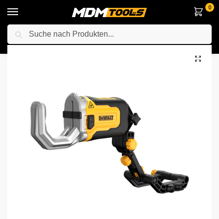
0
Suche
Startseite
Zubehör & Handwerkzeuge
Maschinenzubehör
DeWalt DT20560-QZ Rohrschneidevorsatz PE-Rohre 50mm, nur das Gerät
/
/
/