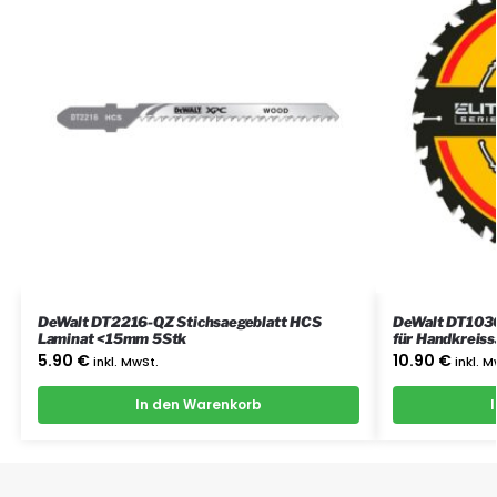
DeWalt DT2216-QZ Stichsaegeblatt HCS
DeWalt DT1030
Laminat <15mm 5Stk
für Handkreis
5.90
€
10.90
€
inkl. MwSt.
inkl. M
In den Warenkorb