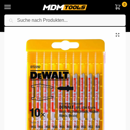
0
Suche
Startseite
Zubehör & Handwerkzeuge
Sägeblätter
DeWalt DT2292-QZ Stichsaegeblaetter-Set 10-tlg. Metall
/
/
/