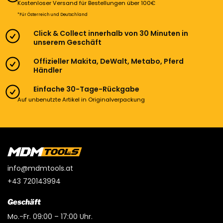
Kostenloser Versand für Bestellungen über 100€
*Für Österreich und Deutschland
Click & Collect innerhalb von 30 Minuten in
unserem Geschäft
Offizieller Makita, DeWalt, Metabo, Pferd
Händler
Einfache 30-Tage-Rückgabe
Auf unbenutzte Artikel in Originalverpackung
info@mdmtools.at
+43 720143994
Geschäft
Mo.-Fr. 09:00 – 17:00 Uhr.