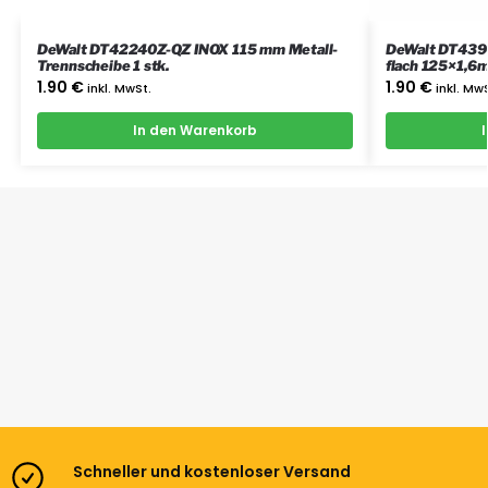
DeWalt DT42240Z-QZ INOX 115 mm Metall-
DeWalt DT4390
Trennscheibe 1 stk.
flach 125×1,6
1.90
€
1.90
€
inkl. MwSt.
inkl. Mw
In den Warenkorb
Schneller und kostenloser Versand