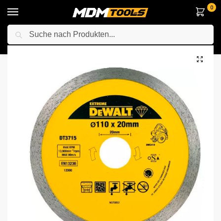
0
Suche
Startseite
Zubehör & Handwerkzeuge
Winkelschleiferscheiben & Klingen
/
/