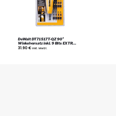
DeWalt DT71517T-QZ 90°
Winkelvorsatz inkl. 9 Bits EXTR
Impact Torsion
31.90
€
inkl. MwSt.