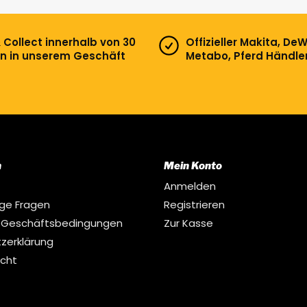
& Collect innerhalb von 30
Offizieller Makita, DeW
n in unserem Geschäft
Metabo, Pferd Händle
n
Mein Konto
Anmelden
ige Fragen
Registrieren
 Geschäftsbedingungen
Zur Kasse
zerklärung
echt