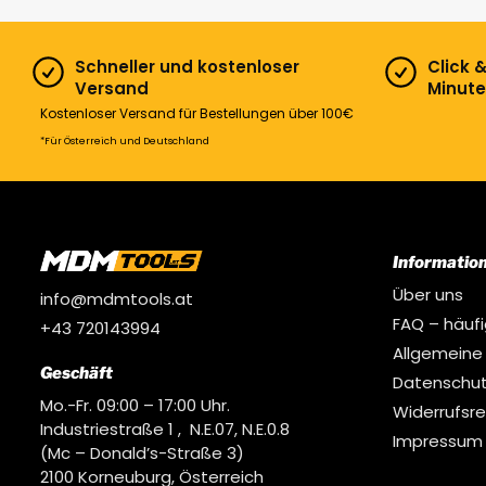
Schneller und kostenloser
Click 
Versand
Minute
Kostenloser Versand für Bestellungen über 100€
*Für Österreich und Deutschland
Informatio
Über uns
info@mdmtools.at
FAQ – häuf
+43 720143994
Allgemeine
Geschäft
Datenschut
Mo.-Fr. 09:00 – 17:00 Uhr.
Widerrufsr
Industriestraße 1 , N.E.07, N.E.0.8
Impressum
(Mc – Donald’s-Straße 3)
2100 Korneuburg, Österreich