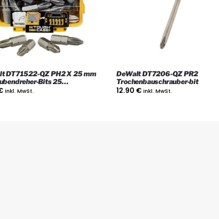
lt DT71522-QZ PH2 X 25 mm
DeWalt DT7206-QZ PR2
ubendreher-Bits 25
Trochenbauschrauber-bit
ackung im Flip-Top-Gehäuse
€
12.90
€
inkl. MwSt.
inkl. MwSt.