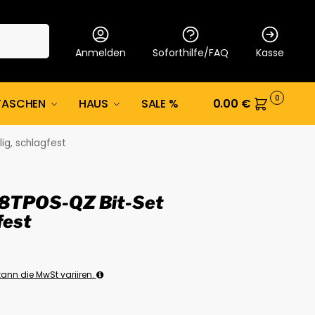
Suche
Anmelden
Soforthilfe/FAQ
Kasse
0
TASCHEN
HAUS
SALE %
0.00
€
ig, schlagfest
8TPOS-QZ Bit-Set
fest
ann die MwSt variiren.