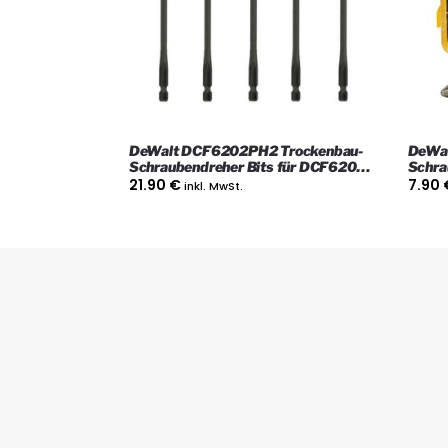
DeWalt DCF6202PH2 Trockenbau-
DeWa
Schraubendreher Bits für DCF6202
Schra
Trockenbau-Schraubendreher 5stk.
Stk.P
21.90
€
7.90
inkl. MwSt.