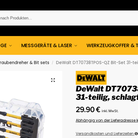
UGE
MESSGERÄTE & LASER
WERKZEUGKOFFER & 
raubendreher & Bit sets
DeWalt DT70738TPOS-QZ Bit-Set 31-teil
/
DeWalt DT7073
31-teilig, schlag
29.90
€
inkl. MwSt.
Abhängig von der Lieferadresse k
Versandkosten und Lieferzeiten