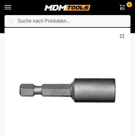
0
Suche
Startseite
Zubehör & Handwerkzeuge
Schraubendreher & Bit sets
/
/