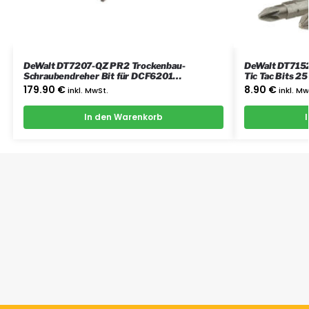
DeWalt DT7207-QZ PR2 Trockenbau-
DeWalt DT715
Schraubendreher Bit für DCF6201
Tic Tac Bits 25
Trockenbau-Schraubendreher
179.90
€
8.90
€
inkl. MwSt.
inkl. Mw
In den Warenkorb