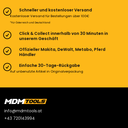
Schneller und kostenloser Versand
Kostenloser Versand für Bestellungen über 100€
*Für Österreich und Deutschland
Click & Collect innerhalb von 30 Minuten in
unserem Geschäft
Offizieller Makita, DeWalt, Metabo, Pferd
Händler
Einfache 30-Tage-Rückgabe
Auf unbenutzte Artikel in Originalverpackung
info@mdmtools.at
+43 720143994