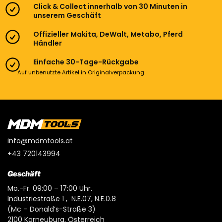
Click & Collect innerhalb von 30 Minuten in
unserem Geschäft
Offizieller Makita, DeWalt, Metabo, Pferd
Händler
Einfache 30-Tage-Rückgabe
Auf unbenutzte Artikel in Originalverpackung
info@mdmtools.at
+43 720143994
Geschäft
Mo.-Fr. 09:00 – 17:00 Uhr.
Industriestraße 1 , N.E.07, N.E.0.8
(Mc – Donald’s-Straße 3)
2100 Korneuburg, Österreich