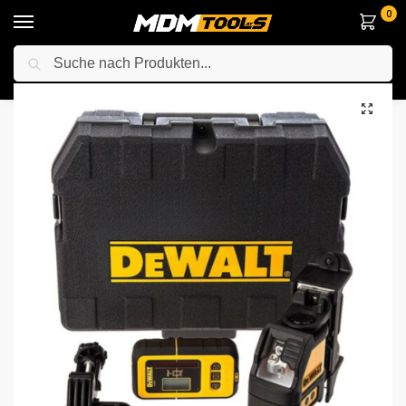
0
Suche
Startseite
Messgeräte & Laser
Nivellier & Punktlaser
DeWalt DW088KD + DE0892 Detector, Selbstnivellierender Kreuzlinienlaser
/
/
/