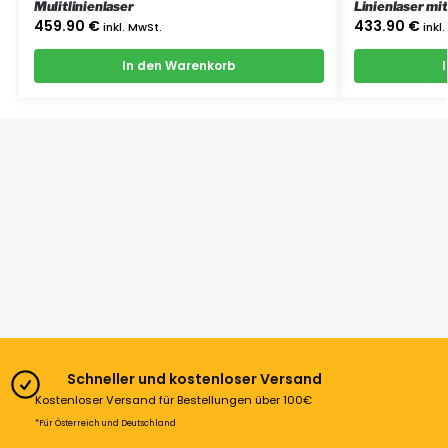
Mulitlinienlaser
Linienlaser mi
Koffer
459.90
€
433.90
€
inkl. MwSt.
inkl
In den Warenkorb
Schneller und kostenloser Versand
Kostenloser Versand für Bestellungen über 100€
*Für Österreich und Deutschland