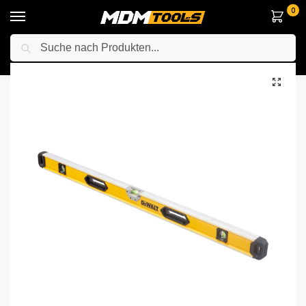
0
Suche
Startseite
Messgeräte & Laser
Wasserwaage
DeWalt DWHT0-43248 Wasserwaage 120cm
/
/
/