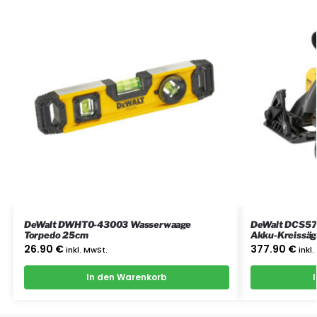
DeWalt DWHT0-43003 Wasserwaage
DeWalt DCS57
Torpedo 25cm
Akku-Kreissäg
26.90
€
377.90
€
inkl. MwSt.
inkl
In den Warenkorb