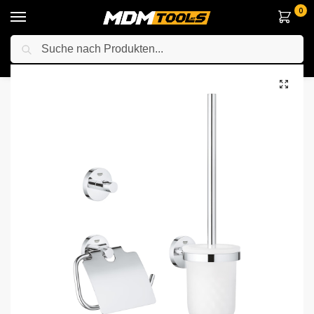
0
Suche
Startseite
Haus
Grohe-Serie
Essentials
GROHE 40407001 Essentials WC-Set 3 in 1, Chrome
/
/
/
/