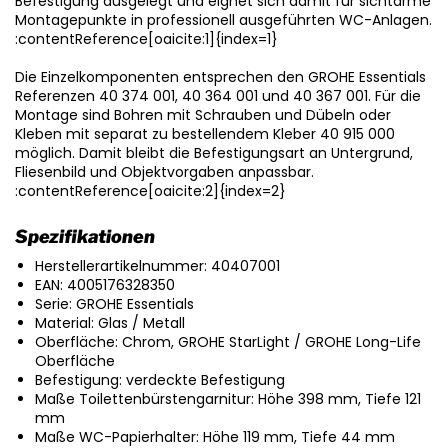
Befestigung ausgelegt und eignet sich damit für sichtarme
Montagepunkte in professionell ausgeführten WC-Anlagen.
:contentReference[oaicite:1]{index=1}
Die Einzelkomponenten entsprechen den GROHE Essentials
Referenzen 40 374 001, 40 364 001 und 40 367 001. Für die
Montage sind Bohren mit Schrauben und Dübeln oder
Kleben mit separat zu bestellendem Kleber 40 915 000
möglich. Damit bleibt die Befestigungsart an Untergrund,
Fliesenbild und Objektvorgaben anpassbar.
:contentReference[oaicite:2]{index=2}
Spezifikationen
Herstellerartikelnummer: 40407001
EAN: 4005176328350
Serie: GROHE Essentials
Material: Glas / Metall
Oberfläche: Chrom, GROHE StarLight / GROHE Long-Life
Oberfläche
Befestigung: verdeckte Befestigung
Maße Toilettenbürstengarnitur: Höhe 398 mm, Tiefe 121
mm
Maße WC-Papierhalter: Höhe 119 mm, Tiefe 44 mm