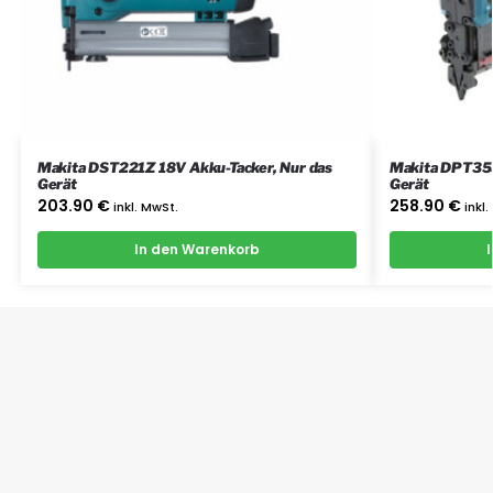
Makita DST221Z 18V Akku-Tacker, Nur das
Makita DPT353Z 18V Akku-Tacker, 
Gerät
Gerät
203.90
€
258.90
€
inkl. MwSt.
inkl
In den Warenkorb