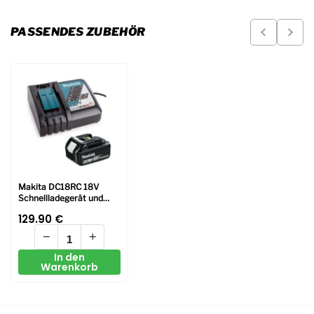
PASSENDES ZUBEHÖR
Makita DC18RC 18V
Schnellladegerät und
BL1850 Li-ion 5Ah
129.90
€
Batterie
−
+
In den
Warenkorb