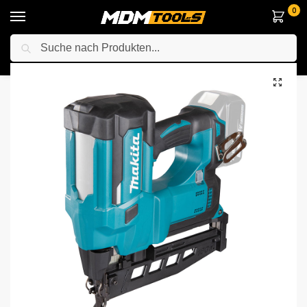
0
Suche
Startseite
Elektrowerkzeuge
Anderes Elektrowerkzeuge
Tacker / Nagelpistole
/
/
/