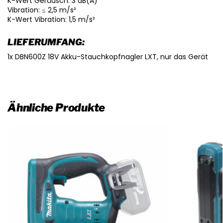
K-Wert Geräusch: 3 dB(A)
Vibration: ≤ 2,5 m/s²
K-Wert Vibration: 1,5 m/s²
LIEFERUMFANG:
1x DBN600Z 18V Akku-Stauchkopfnagler LXT, nur das Gerät
Ähnliche Produkte