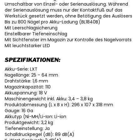
Umschaltbar von Einzel- oder Serienauslösung. Während
der Serienauslösung muss nur der Kontaktfuß auf das
Werkstück gesetzt werden, ohne Betätigung des Auslösers
Bis zu 800 Nägel pro Akku-Ladung (BL1840B)
Mit Leerschlagsicherung
Einstellbarer Tiefeneinschlag
Mit Sichtfenster im Magazin zur Kontrolle des Nagelvorrats
Mit leuchtstarker LED
SPEZIFIKATIONEN:
Akku-Serie: LXT
Nagellänge: 25 – 64 mm
Drahtstärke: 1,6 mm
Magazinkapazität: 110
Akkuspannung: 18 V
Maschinengewicht inkl. Akku: 3,4 – 3,8 kg
Produktabmessung (L x B x H): 296 x 107 x 318 mm
Gauge: 16 Ga
Akkutyp (Ni-MH/Li-Ion: Li-ion
Produktgewicht: 3,2 kg
Tiefeneinstellung: Ja
Schalldruckpegel (dB): 89 dB(A)