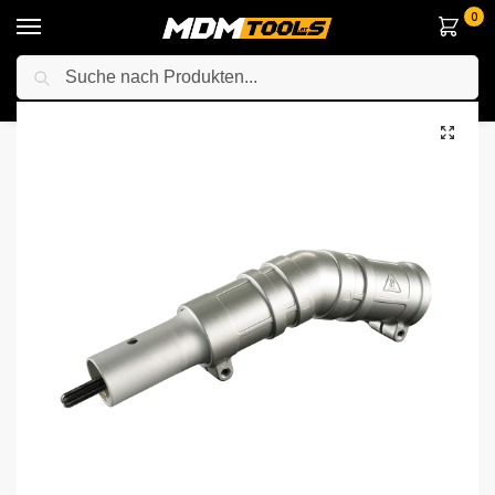
0
Suche
Startseite
Zubehör & Handwerkzeuge
Winkelschleiferscheiben & Klingen
/
/