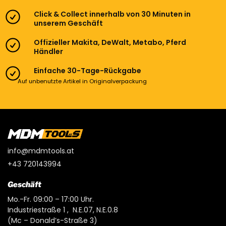
Click & Collect innerhalb von 30 Minuten in
unserem Geschäft
Offizieller Makita, DeWalt, Metabo, Pferd
Händler
Einfache 30-Tage-Rückgabe
Auf unbenutzte Artikel in Originalverpackung
info@mdmtools.at
+43 720143994
Geschäft
Mo.-Fr. 09:00 – 17:00 Uhr.
Industriestraße 1 , N.E.07, N.E.0.8
(Mc – Donald’s-Straße 3)