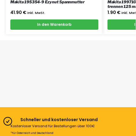
Makita 195354-9 Ezynut Spannmutter
Makita 19971
trennen 125 
41.90
€
1.90
€
inkl. MwSt.
inkl. Mw
In den Warenkorb
Schneller und kostenloser Versand
Kostenloser Versand für Bestellungen über 100€
*Für Österreich und Deutschland