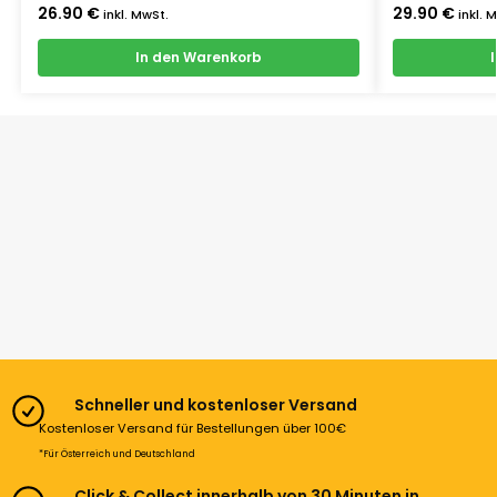
26.90
€
29.90
€
inkl. MwSt.
inkl. 
In den Warenkorb
Schneller und kostenloser Versand
Kostenloser Versand für Bestellungen über 100€
*Für Österreich und Deutschland
Click & Collect innerhalb von 30 Minuten in