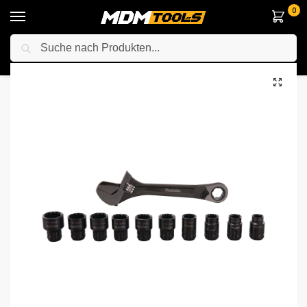
0
Suche
Startseite
Zubehör & Handwerkzeuge
Schraubendreher & Bit sets
/
/