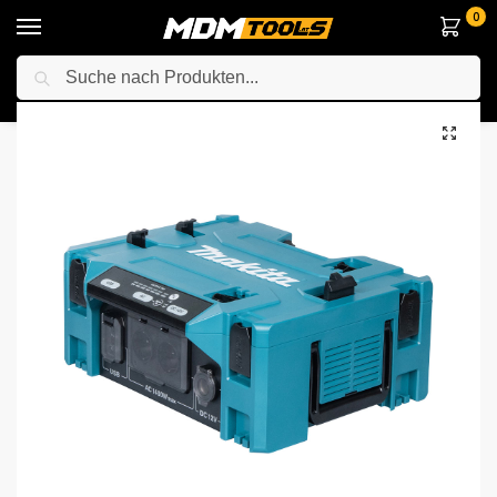
0
Suche
Startseite
Zubehör & Handwerkzeuge
Ladegeräte
Makita BAC01 Stromwandler MAKPAC
/
/
/