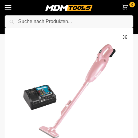
0
Suche
Startseite
Elektrowerkzeuge
Anderes Elektrowerkzeuge
Staubsauger
/
/
/