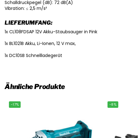
Schalldruckpegel (dB): 72 dB(A)
Vibration: ≤ 2,5 m/s²
LIEFERUMFANG:
1x CL108FDSAP 12V Akku-Staubsauger in Pink
1x BL1021B Akku, Li-Ionen, 12 V max,
1x DC10SB Schnellladegerät
Ähnliche Produkte
-17%
-8%