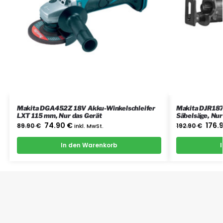
Makita DGA452Z 18V Akku-Winkelschleifer
Makita DJR187
LXT 115 mm, Nur das Gerät
Säbelsäge, Nur
74.90
€
176.
89.90
€
inkl. MwSt.
192.90
€
In den Warenkorb