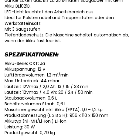
dunkle Ecken aus. Bis zu 25 Minuten Saugdauer mit dem
Akku BL1021B.
LED-Licht leuchtet den Arbeitsbereich aus
Ideal für Polstermöbel und Treppenstufen oder den
Werkstatteinsatz
Mit 3 Saugstufen
Tiefentladeschutz. Die Maschine schaltet automatisch ab,
wenn der Akku fast leer ist.
SPEZIFIKATIONEN:
Akku-Serie: CXT: Ja
Akkuspannung: 12 V
Luftfördervolumen: 1,2 m³/min
Max. Unterdruck: 44 mbar
Laufzeit 12Vmax / 2,0 Ah: 13 / 15 / 33 min
Laufzeit 12Vmax / 4,0 Ah: 20 / 24 / 50 min
Staubsackvolumen: 0,6 L
Behältervolumen Staub: 0,6 L
Maschinengewicht inkl. Akku (EPTA): 1,0 – 1,2 kg
Produktabmessung (L x B x H): 956 x 110 x 150 mm
Akkutyp (Ni-MH/Li-Ion:) Li-ion
Leistung: 30 W
Produktgewicht: 0,79 kg