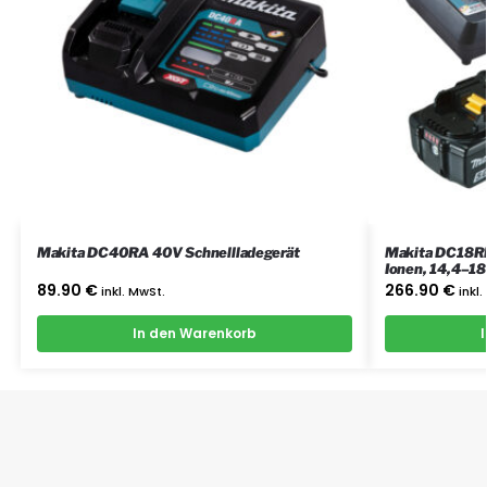
Makita DC40RA 40V Schnellladegerät
Makita DC18RD 
Ionen, 14,4–18
ion Batterien
89.90
€
266.90
€
inkl. MwSt.
inkl
In den Warenkorb