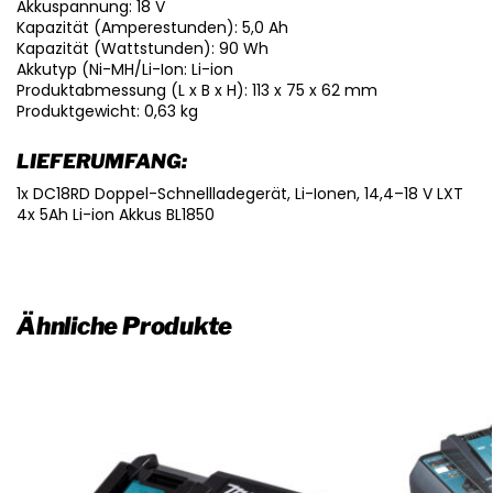
Akkuspannung: 18 V
Kapazität (Amperestunden): 5,0 Ah
Kapazität (Wattstunden): 90 Wh
Akkutyp (Ni-MH/Li-Ion: Li-ion
Produktabmessung (L x B x H): 113 x 75 x 62 mm
Produktgewicht: 0,63 kg
LIEFERUMFANG:
1x DC18RD Doppel-Schnellladegerät, Li-Ionen, 14,4–18 V LXT
4x 5Ah Li-ion Akkus BL1850
Ähnliche Produkte