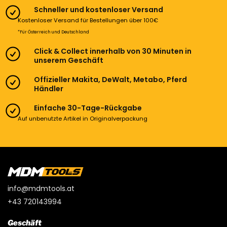
Schneller und kostenloser Versand
Kostenloser Versand für Bestellungen über 100€
*Für Österreich und Deutschland
Click & Collect innerhalb von 30 Minuten in
unserem Geschäft
Offizieller Makita, DeWalt, Metabo, Pferd
Händler
Einfache 30-Tage-Rückgabe
Auf unbenutzte Artikel in Originalverpackung
info@mdmtools.at
+43 720143994
Geschäft