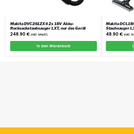
Makita DVC261ZX4 2x 18V Akku-
Makita DCL180
Rucksackstaubsauger LXT, nur das Gerät
Staubsauger L
248.90
€
48.90
€
inkl. MwSt.
inkl. 
In den Warenkorb