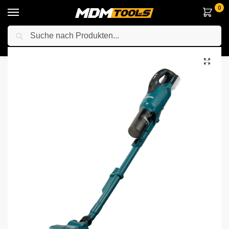
0
Suche
Startseite
Elektrowerkzeuge
Anderes Elektrowerkzeuge
Staubsauger
/
/
/