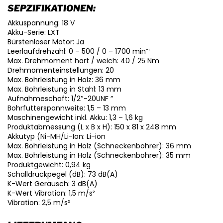
SEPZIFIKATIONEN:
Akkuspannung: 18 V
Akku-Serie: LXT
Bürstenloser Motor: Ja
Leerlaufdrehzahl: 0 – 500 / 0 – 1700 min⁻¹
Max. Drehmoment hart / weich: 40 / 25 Nm
Drehmomenteinstellungen: 20
Max. Bohrleistung in Holz: 36 mm
Max. Bohrleistung in Stahl: 13 mm
Aufnahmeschaft: 1/2″-20UNF ”
Bohrfutterspannweite: 1,5 – 13 mm
Maschinengewicht inkl. Akku: 1,3 – 1,6 kg
Produktabmessung (L x B x H): 150 x 81 x 248 mm
Akkutyp (Ni-MH/Li-Ion: Li-ion
Max. Bohrleistung in Holz (Schneckenbohrer): 36 mm
Max. Bohrleistung in Holz (Schneckenbohrer): 35 mm
Produktgewicht: 0,94 kg
Schalldruckpegel (dB): 73 dB(A)
K-Wert Geräusch: 3 dB(A)
K-Wert Vibration: 1,5 m/s²
Vibration: 2,5 m/s²