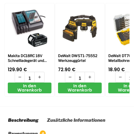
Makita DC18RC 18V
DeWalt DWST1-75552
DeWalt DT70
Schnellladegerät und
Werkzeuggürtel
Metallbohrer-S
BL1850 Li-ion 5Ah
HSS-G
129.90
€
72.90
€
18.90
€
Batterie
−
+
−
+
−
In den
In den
In d
Warenkorb
Warenkorb
Waren
Beschreibung
Zusätzliche Informationen
Bewertungen
0