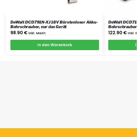
DeWalt DCD791N-XJ 18V Bürstenloser Akku-
DeWalt DCD71
Bohrschrauber, nur das Gerät
Bohrschrauber 
Koffer
98.90
€
122.90
€
inkl. MwSt.
inkl.
In den Warenkorb