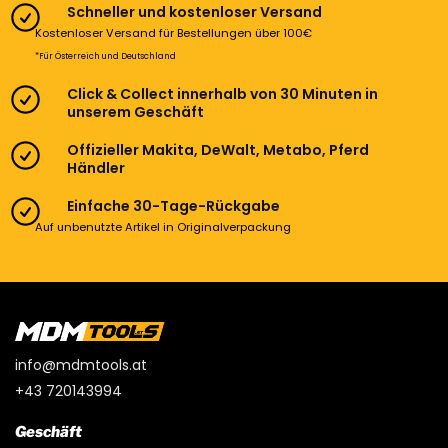
Schneller und kostenloser Versand
Kostenloser Versand für Bestellungen über 100€
*Für Österreich und Deutschland
Click & Collect innerhalb von 30 Minuten in
unserem Geschäft
Offizieller Makita, DeWalt, Metabo, Pferd
Händler
Einfache 30-Tage-Rückgabe
Auf unbenutzte Artikel in Originalverpackung
info@mdmtools.at
+43 720143994
Geschäft