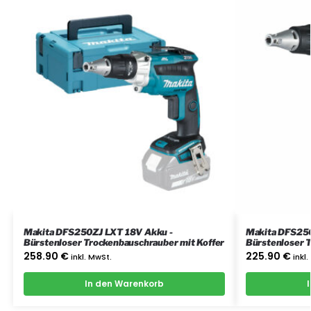
Makita DFS250ZJ LXT 18V Akku -
Makita DFS250
Bürstenloser Trockenbauschrauber mit Koffer
Bürstenloser T
Gerät
258.90
€
225.90
€
inkl. MwSt.
inkl
In den Warenkorb