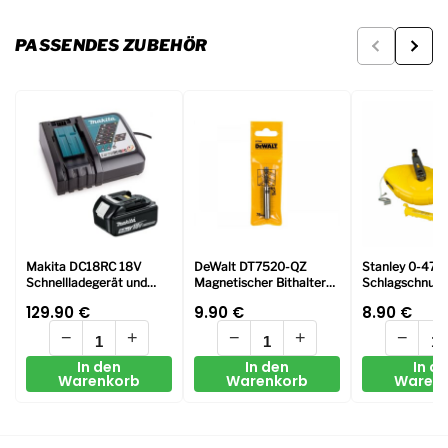
PASSENDES ZUBEHÖR
Makita DC18RC 18V
DeWalt DT7520-QZ
Stanley 0-47-
Schnellladegerät und
Magnetischer Bithalter
Schlagschnur-
BL1850 Li-ion 5Ah
für
Stanley® mit b
129.90
€
9.90
€
8.90
€
Batterie
Trockenbauschraubendr
Kreide
eher DCF6201
−
+
−
+
−
In den
In den
In d
Warenkorb
Warenkorb
Waren