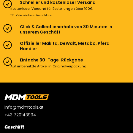
Schneller und kostenloser Versand
Kostenloser Versand für Bestellungen über 100€
*Für Österreich und Deutschland
Click & Collect innerhalb von 30 Minuten in
unserem Geschäft
Offizieller Makita, DeWalt, Metabo, Pferd
Händler
Einfache 30-Tage-Rückgabe
Auf unbenutzte Artikel in Originalverpackung
info@mdmtools.at
+43 720143994
Geschäft