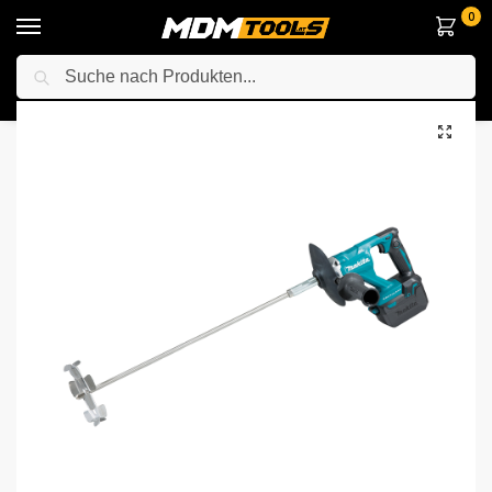
0
Suche
Startseite
Elektrowerkzeuge
Anderes Elektrowerkzeuge
Rührgerät
/
/
/