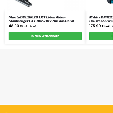
Makita DCL180ZB LXT Li-Ion Akku-
Makita DMR112 DAB+ / 
Staubsauger LXT Black18V Nur das Gerät
Baustellenradi
48.90
€
175.90
€
inkl. MwSt.
inkl.
In den Warenkorb