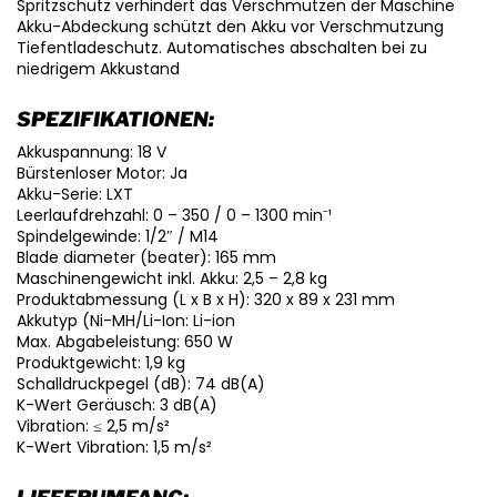
Spritzschutz verhindert das Verschmutzen der Maschine
Akku-Abdeckung schützt den Akku vor Verschmutzung
Tiefentladeschutz. Automatisches abschalten bei zu
niedrigem Akkustand
SPEZIFIKATIONEN:
Akkuspannung: 18 V
Bürstenloser Motor: Ja
Akku-Serie: LXT
Leerlaufdrehzahl: 0 – 350 / 0 – 1300 min⁻¹
Spindelgewinde: 1/2″ / M14
Blade diameter (beater): 165 mm
Maschinengewicht inkl. Akku: 2,5 – 2,8 kg
Produktabmessung (L x B x H): 320 x 89 x 231 mm
Akkutyp (Ni-MH/Li-Ion: Li-ion
Max. Abgabeleistung: 650 W
Produktgewicht: 1,9 kg
Schalldruckpegel (dB): 74 dB(A)
K-Wert Geräusch: 3 dB(A)
Vibration: ≤ 2,5 m/s²
K-Wert Vibration: 1,5 m/s²