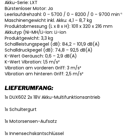
Akku-Serie: LXT
Bürstenloser Motor: Ja
Leerlaufdrehzahl: 0 – 5700 / 0 – 8200 / 0 – 9700 min⁻¹
Maschinengewicht inkl. Akku: 4,1 – 8,7 kg
Produktabmessung (L x B x H): 1011 x 320 x 216 mm
Akkutyp (Ni-MH/Li-Ion: Li-ion
Produktgewicht: 3,3 kg
Schallleistungspegel (dB): 84,2 – 101,9 dB(A)
Schalldruckpegel (dB): 74,8 – 92,5 dB(A)
K-Wert Geräusch: 0,6 – 2,9 dB(A)
K-Wert Vibration: 1,5 m/s²
Vibration am vorderen Griff: 3 m/s²
Vibration am hinteren Griff: 2,5 m/s²
LIEFERUMFANG:
1x DUX60Z 2x 18V Akku-Multifunktionsantrieb
1x Schultergurt
1x Motorsensen-Aufsatz
1x Innensechskantschlüssel