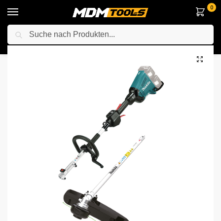
0
Suche
Startseite
Elektrowerkzeuge
Gartengeräte
Multifunktionsantrieb
/
/
/