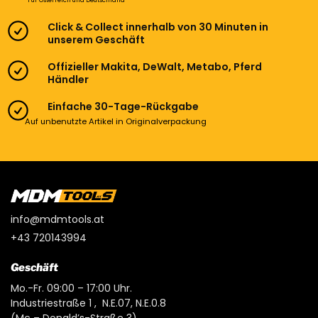
*Für Österreich und Deutschland
Click & Collect innerhalb von 30 Minuten in
unserem Geschäft
Offizieller Makita, DeWalt, Metabo, Pferd
Händler
Einfache 30-Tage-Rückgabe
Auf unbenutzte Artikel in Originalverpackung
info@mdmtools.at
+43 720143994
Geschäft
Mo.-Fr. 09:00 – 17:00 Uhr.
Industriestraße 1 , N.E.07, N.E.0.8
(Mc – Donald’s-Straße 3)