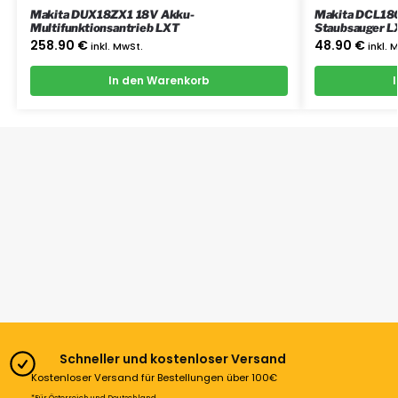
Makita DUX18ZX1 18V Akku-
Makita DCL180
Multifunktionsantrieb LXT
Staubsauger L
258.90
€
48.90
€
inkl. MwSt.
inkl. 
In den Warenkorb
Schneller und kostenloser Versand
Kostenloser Versand für Bestellungen über 100€