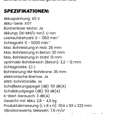
SPEZIFIKATIONEN:
Akkuspannung: 40 V
Akku-Serie: XGT
Bürstenloser Motor: Ja
Akkutyp (Ni-MH/Li-Ion): Li-ion
Leerlaufdrehzahl: 0 – 1350 min⁻¹
Schlagzahl: 0 – 5000 min⁻¹
Max. Bohrleistung in Holz: 26 mm
Max. Bohrleistung in Beton: 20 mm
Max. Bohrleistung in Stahl: 13 mm
optimaler Bohrbereich (Beton): 3,2 – 12 mm
Schlagstärke: 2,1 J
Bohrleistung HM-Bohrkrone: 35 mm
elektronische Bremse: Ja
AWS-Schnittstelle: Ja
Schallleistungspegel (dB): 101 dB(A)
Schalldruckpegel (dB): 93 dB(A)
K-Wert Geräusch: 3 dB(A)
Gewicht mit Akku: 2,8 – 4,5 kg
Produktabmessung (L x B x H): 304 x 93 x 223 mm
Vibrationswerte, Meisseln: 7,6 m/s²