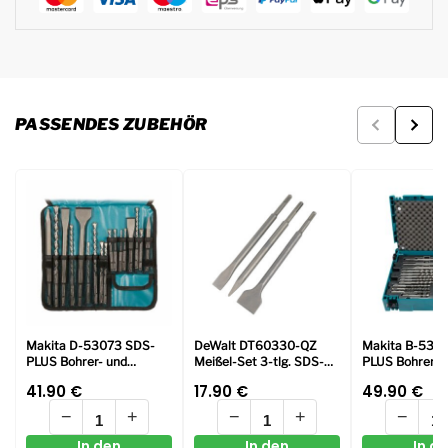
PASSENDES ZUBEHÖR
Makita D-53073 SDS-
DeWalt DT60330-QZ
Makita B-538
PLUS Bohrer- und
Meißel-Set 3-tlg. SDS-
PLUS Bohrer- 
Meißelset in Rolltasche,
plus
Meißelset im 
41.90
€
17.90
€
49.90
€
17 tlg.
tlg.
−
+
−
+
−
In den
In den
In d