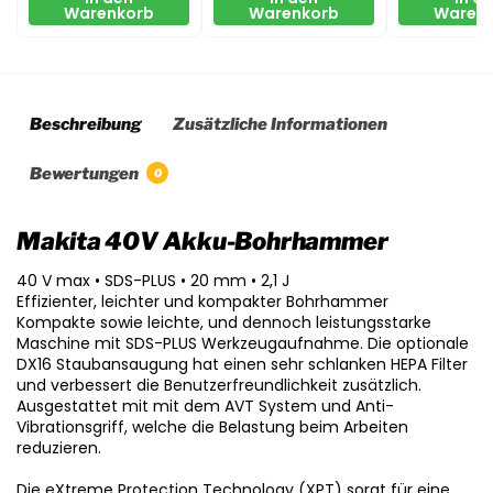
Warenkorb
Warenkorb
Waren
Beschreibung
Zusätzliche Informationen
Bewertungen
0
Makita 40V Akku-Bohrhammer
40 V max • SDS-PLUS • 20 mm • 2,1 J
Effizienter, leichter und kompakter Bohrhammer
Kompakte sowie leichte, und dennoch leistungsstarke
Maschine mit SDS-PLUS Werkzeugaufnahme. Die optionale
DX16 Staubansaugung hat einen sehr schlanken HEPA Filter
und verbessert die Benutzerfreundlichkeit zusätzlich.
Ausgestattet mit mit dem AVT System und Anti-
Vibrationsgriff, welche die Belastung beim Arbeiten
reduzieren.
Die eXtreme Protection Technology (XPT) sorgt für eine