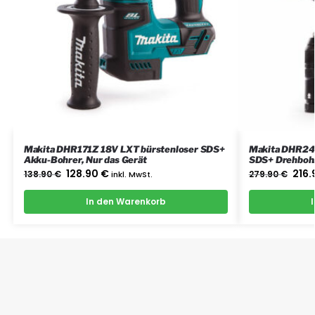
Makita DHR171Z 18V LXT bürstenloser SDS+
Makita DHR24
Akku-Bohrer, Nur das Gerät
SDS+ Drehbohr
Schnellwechsel
128.90
€
216
138.90
€
inkl. MwSt.
279.90
€
In den Warenkorb