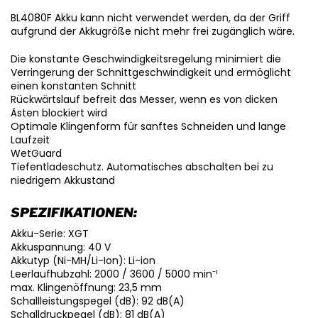
BL4080F Akku kann nicht verwendet werden, da der Griff
aufgrund der Akkugröße nicht mehr frei zugänglich wäre.
Die konstante Geschwindigkeitsregelung minimiert die
Verringerung der Schnittgeschwindigkeit und ermöglicht
einen konstanten Schnitt
Rückwärtslauf befreit das Messer, wenn es von dicken
Ästen blockiert wird
Optimale Klingenform für sanftes Schneiden und lange
Laufzeit
WetGuard
Tiefentladeschutz. Automatisches abschalten bei zu
niedrigem Akkustand
SPEZIFIKATIONEN:
Akku-Serie: XGT
Akkuspannung: 40 V
Akkutyp (Ni-MH/Li-Ion): Li-ion
Leerlaufhubzahl: 2000 / 3600 / 5000 min⁻¹
max. Klingenöffnung: 23,5 mm
Schallleistungspegel (dB): 92 dB(A)
Schalldruckpegel (dB): 81 dB(A)