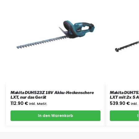
Makita DUH523Z 18V Akku-Heckenschere
Makita DUH75
LXT, nur das Gerät
LXT mit 2x 5 
112.90
€
539.90
€
inkl. MwSt.
inkl
In den Warenkorb