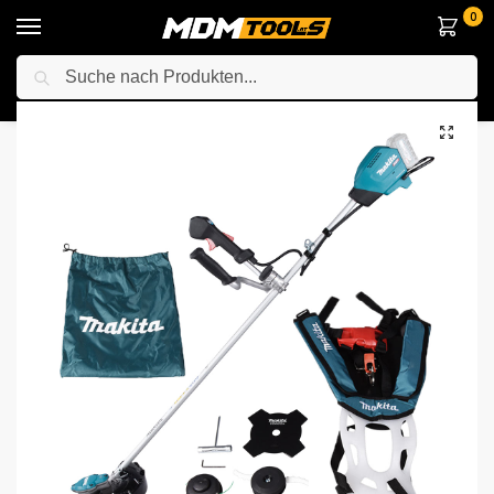
0
Suche
Startseite
Elektrowerkzeuge
Gartengeräte
Trimmer und Strauchschneider
/
/
/