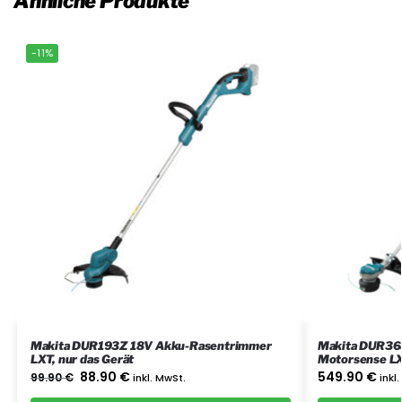
Ähnliche Produkte
-11%
Makita DUR193Z 18V Akku-Rasentrimmer
Makita DUR36
LXT, nur das Gerät
Motorsense LX
Doppel-Schnel
88.90
€
549.90
€
99.90
€
inkl. MwSt.
inkl