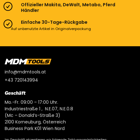
Offizieller Makita, DeWalt, Metabo, Pferd
Händler
Einfache 30-Tage-Rückgabe
Auf unbenutzte Artikel in Originalverpackung
info@mdmtools.at
+43 720143994
Geschäft
Mo.-Fr. 09:00 – 17:00 Uhr.
Industriestraße 1 , N.E.07, N.E.0.8
(Mc – Donald’s-Straße 3)
2100 Korneuburg, Österreich
Business Park K01 Wien Nord
Im Geschäft akzeptieren wir folgende Zahlungsmöglichkeiten: