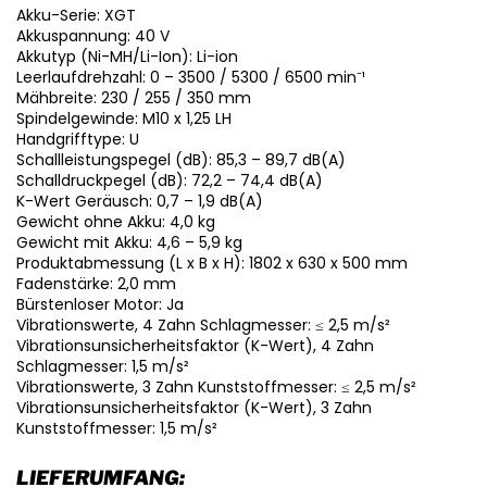
Akku-Serie: XGT
Akkuspannung: 40 V
Akkutyp (Ni-MH/Li-Ion): Li-ion
Leerlaufdrehzahl: 0 – 3500 / 5300 / 6500 min⁻¹
Mähbreite: 230 / 255 / 350 mm
Spindelgewinde: M10 x 1,25 LH
Handgrifftype: U
Schallleistungspegel (dB): 85,3 – 89,7 dB(A)
Schalldruckpegel (dB): 72,2 – 74,4 dB(A)
K-Wert Geräusch: 0,7 – 1,9 dB(A)
Gewicht ohne Akku: 4,0 kg
Gewicht mit Akku: 4,6 – 5,9 kg
Produktabmessung (L x B x H): 1802 x 630 x 500 mm
Fadenstärke: 2,0 mm
Bürstenloser Motor: Ja
Vibrationswerte, 4 Zahn Schlagmesser: ≤ 2,5 m/s²
Vibrationsunsicherheitsfaktor (K-Wert), 4 Zahn
Schlagmesser: 1,5 m/s²
Vibrationswerte, 3 Zahn Kunststoffmesser: ≤ 2,5 m/s²
Vibrationsunsicherheitsfaktor (K-Wert), 3 Zahn
Kunststoffmesser: 1,5 m/s²
LIEFERUMFANG: