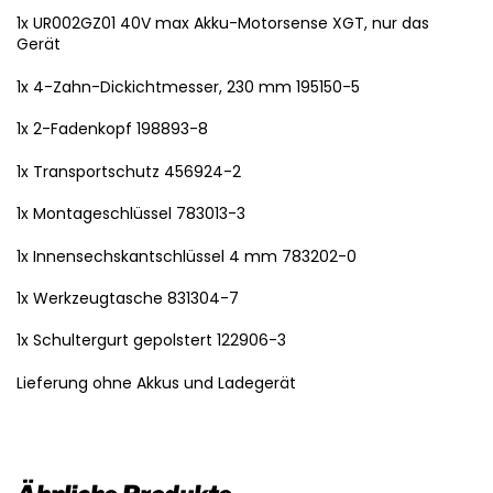
1x UR002GZ01 40V max Akku-Motorsense XGT, nur das
Gerät
1x 4-Zahn-Dickichtmesser, 230 mm 195150-5
1x 2-Fadenkopf 198893-8
1x Transportschutz 456924-2
1x Montageschlüssel 783013-3
1x Innensechskantschlüssel 4 mm 783202-0
1x Werkzeugtasche 831304-7
1x Schultergurt gepolstert 122906-3
Lieferung ohne Akkus und Ladegerät