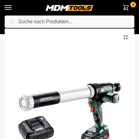
0
Suche
Startseite
Elektrowerkzeuge
Anderes Elektrowerkzeuge
Kartuschenpistollen
/
/
/