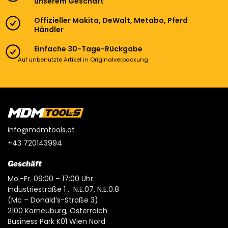
unserem Geschäft
Offizieller Makita, DeWalt, Metabo, Pferd
Händler
Einfache 30-Tage-Rückgabe
Auf unbenutzte Artikel in Originalverpackung
info@mdmtools.at
+43 720143994
Geschäft
Mo.-Fr. 09:00 – 17:00 Uhr.
Industriestraße 1 , N.E.07, N.E.0.8
(Mc – Donald’s-Straße 3)
2100 Korneuburg, Österreich
Business Park K01 Wien Nord