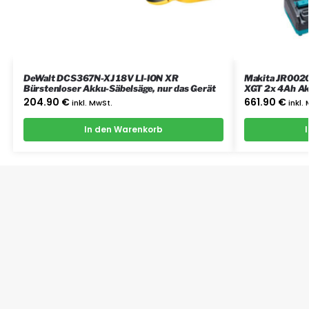
DeWalt DCS367N-XJ 18V LI-ION XR
Makita JR002
Bürstenloser Akku-Säbelsäge, nur das Gerät
XGT 2x 4Ah Ak
204.90
€
661.90
€
inkl. MwSt.
inkl.
In den Warenkorb