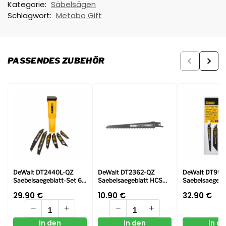
Kategorie:
Säbelsägen
Schlagwort:
Metabo Gift
PASSENDES ZUBEHÖR
DeWalt DT2440L-QZ
DeWalt DT2362-QZ
DeWalt DT995
Saebelsaegeblatt-Set 6-
Saebelsaegeblatt HCS
Saebelsaegebla
tlg.
Holz 152mm 5Stk
tlg.
29.90
€
10.90
€
32.90
€
−
+
−
+
In den
In den
In d