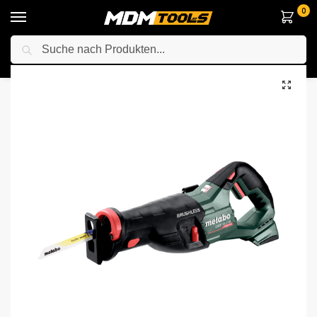
0
Suche
Startseite
Elektrowerkzeuge
Sägen
Säbelsägen
Metabo 601617850 SSEP 18 LT BL 18V Akku-Säbelsäge, nur das Gerät
/
/
/
/