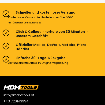
Schneller und kostenloser Versand
Kostenloser Versand für Bestellungen über 100€
*Für Österreich und Deutschland
Click & Collect innerhalb von 30 Minuten in
unserem Geschäft
Offizieller Makita, DeWalt, Metabo, Pferd
Händler
Einfache 30-Tage-Rückgabe
Auf unbenutzte Artikel in Originalverpackung
info@mdmtools.at
+43 720143994