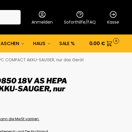
Suche
Anmelden
Soforthilfe/FAQ
Kasse
0
TASCHEN
HAUS
SALE %
0.00
€
PC COMPACT AKKU-SAUGER, nur das Gerät
850 18V AS HEPA
KKU-SAUGER, nur
ann die MwSt variiren.
Österreich und Deutschland.