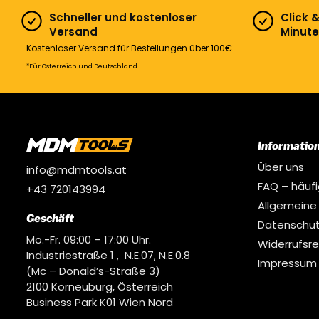
Schneller und kostenloser
Click 
Versand
Minute
Kostenloser Versand für Bestellungen über 100€
*Für Österreich und Deutschland
Informatio
Über uns
info@mdmtools.at
FAQ – häuf
+43 720143994
Allgemeine
Geschäft
Datenschut
Mo.-Fr. 09:00 – 17:00 Uhr.
Widerrufsr
Industriestraße 1 , N.E.07, N.E.0.8
Impressum
(Mc – Donald’s-Straße 3)
2100 Korneuburg, Österreich
Business Park K01 Wien Nord