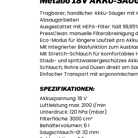
Metabo 18V AKKU-SAU
Tragbarer, handlicher Akku-Sauger mit H
Absaugarbeiten
Ausgestattet mit HEPA-Filter: hält 99,95
PressClean: manuelle Filterabreinigung 
Eco-Modus für längere Laufzeit pro Akk
Mit integrierter Blasfunktion zum Ausbla
Mit Stretch-Schlauch für komfortables
Staub- und spritzwassergeschützes Akk
Schlauch, Rohre und Düsen direkt am Sa
Einfacher Transport mit ergonomischem
SPEZIFIKATIONEN:
Akkuspannung: 18 V
Luftleistung max: 2100 l/min
Unterdruck: 120 hPa (mbar)
Filterfläche: 3000 cm²
Behältervolumen: 6 l
Saugschlauch-Ø: 32 mm