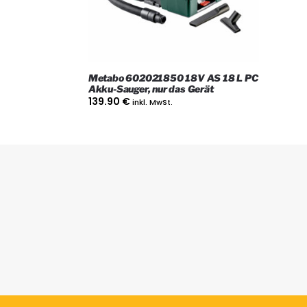
Metabo 602021850 18V AS 18 L PC
Akku-Sauger, nur das Gerät
139.90
€
inkl. MwSt.