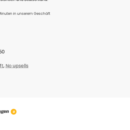
 Minuten in unserem Geschäft
50
ft
,
No upsells
ngen
0