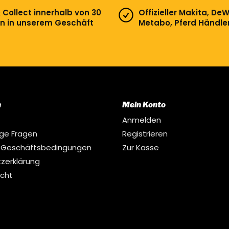
& Collect innerhalb von 30
Offizieller Makita, DeW
n in unserem Geschäft
Metabo, Pferd Händle
n
Mein Konto
Anmelden
ige Fragen
Registrieren
 Geschäftsbedingungen
Zur Kasse
zerklärung
echt