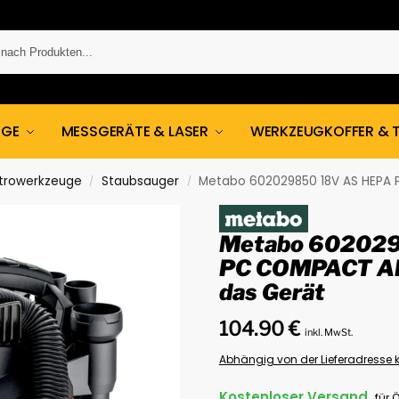
UGE
MESSGERÄTE & LASER
WERKZEUGKOFFER & 
ktrowerkzeuge
Staubsauger
Metabo 602029850 18V AS HEPA 
/
/
Metabo 602029
PC COMPACT A
das Gerät
104.90
€
inkl. MwSt.
Abhängig von der Lieferadresse k
Kostenloser Versand
für 