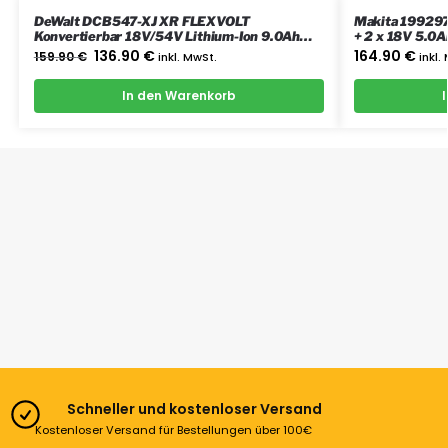
DeWalt DCB547-XJ XR FLEXVOLT
Makita 199297
Konvertierbar 18V/54V Lithium-Ion 9.0Ah
+ 2 x 18V 5.0
Batterie
136.90
€
164.90
€
159.90
€
inkl. MwSt.
inkl.
In den Warenkorb
Schneller und kostenloser Versand
Kostenloser Versand für Bestellungen über 100€