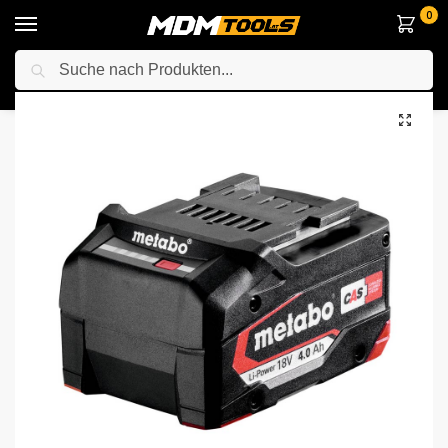
0
Suche
Startseite
Zubehör & Handwerkzeuge
Batterien / Akkus
Metabo 625027000 Li-Power Akkupack 18 V – 4,0 Ah
/
/
/