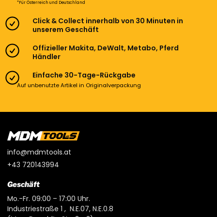
*Für Österreich und Deutschland
Click & Collect innerhalb von 30 Minuten in
unserem Geschäft
Offizieller Makita, DeWalt, Metabo, Pferd
Händler
Einfache 30-Tage-Rückgabe
Auf unbenutzte Artikel in Originalverpackung
info@mdmtools.at
+43 720143994
Geschäft
Mo.-Fr. 09:00 – 17:00 Uhr.
Industriestraße 1 , N.E.07, N.E.0.8