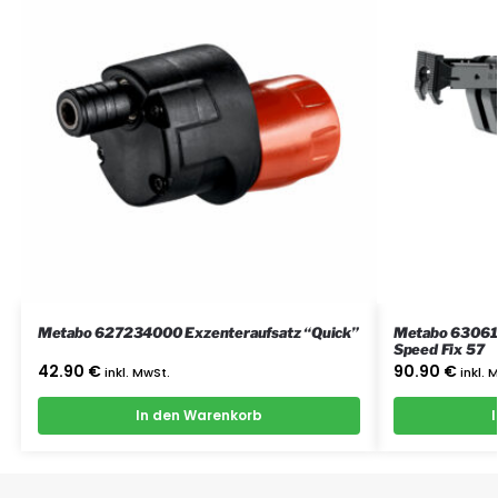
Metabo 627234000 Exzenteraufsatz “Quick”
Metabo 63061
Speed Fix 57
42.90
€
90.90
€
inkl. MwSt.
inkl. 
In den Warenkorb