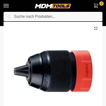
0
Suche
Startseite
Zubehör & Handwerkzeuge
Maschinenzubehör
Metabo 627240000 Schnellwechselbohrfutter Futuro Plus S 1 M, “Quick”
/
/
/