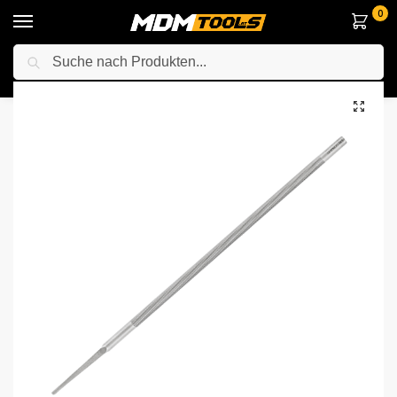
0
Suche
Startseite
Zubehör & Handwerkzeuge
Kettensäge Zubehör
Pferd 11024203 Kettensägefeile Rund Ø 6,3x200mm Classic Line
/
/
/