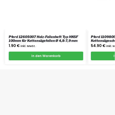
Pferd 12605007 Holz-Feilenheft Typ HKSF
Pferd 110980
100mm für Kettensägefeilen Ø 4,8-7,9 mm
Kettensägeschä
Kettenteilung 
1.90
€
54.90
€
inkl. MwSt.
inkl. 
In den Warenkorb