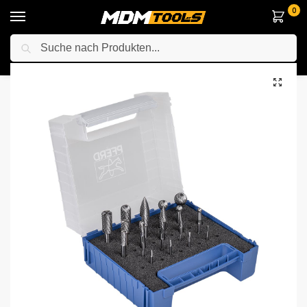
0
Suche
Startseite
Zubehör & Handwerkzeuge
Bohrer und Meißel
Pferd 21901500 Hartmetall Frässtift Set 1500 Zahnung 3 PLUS/Z5 22-tlg. Ø 16/12/10/8/6/3/2mm Schaft-Ø 6mm universal mittel fein
/
/
/