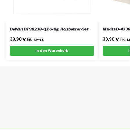
DeWalt DT90238-QZ 6-tlg. Holzbohrer-Set
Makita D-4736
39.90
€
33.90
€
inkl. MwSt.
inkl. 
In den Warenkorb