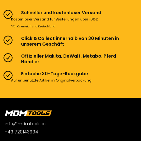
Schneller und kostenloser Versand
Kostenloser Versand für Bestellungen über 100€
*Für Österreich und Deutschland
Click & Collect innerhalb von 30 Minuten in
unserem Geschäft
Offizieller Makita, DeWalt, Metabo, Pferd
Händler
Einfache 30-Tage-Rückgabe
Auf unbenutzte Artikel in Originalverpackung
info@mdmtools.at
+43 720143994