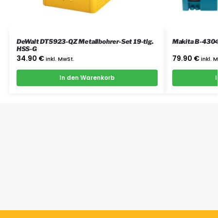
DeWalt DT5923-QZ Metallbohrer-Set 19-tlg.
Makita B-43044
HSS-G
34.90
€
79.90
€
inkl. MwSt.
inkl. 
In den Warenkorb