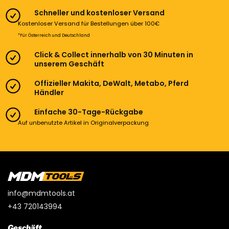
Schneller und kostenloser Versand
Kostenloser Versand für Bestellungen über 100€
*Für Österreich und Deutschland
Click & Collect innerhalb von 30 Minuten in
unserem Geschäft
Offizieller Makita, DeWalt, Metabo, Pferd
Händler
Einfache 30-Tage-Rückgabe
Auf unbenutzte Artikel in Originalverpackung
info@mdmtools.at
+43 720143994
Geschäft