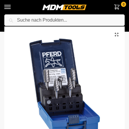
0
Suche
Startseite
Zubehör & Handwerkzeuge
Bohrer und Meißel
Pferd 21901912 Hartmetall Hochleistungsfrässtift Set 1912 INOX 5-tlg. Ø 12mm Schaft-Ø 6mm für Edelstahl
/
/
/