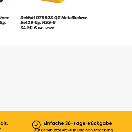
hrer-
DeWalt DT5923-QZ Metallbohrer-
tlg.
Set 19-tlg. HSS-G
34.90
€
inkl. MwSt.
alt,
Einfache 30-Tage-Rückgabe
r
Auf unbenutzte Artikel in Originalverpackung