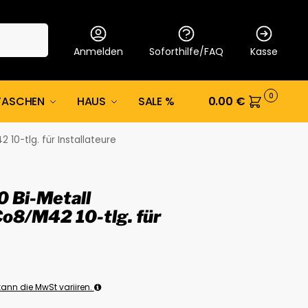
Suche
Anmelden
Soforthilfe/FAQ
Kasse
0
TASCHEN
HAUS
SALE %
0.00
€
10-tlg. für Installateure
 Bi-Metall
o8/M42 10-tlg. für
ann die MwSt variiren.