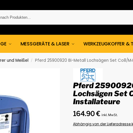
UGE
MESSGERÄTE & LASER
WERKZEUGKOFFER & 
rer und Meißel
Pferd 25900920 Bi-Metall Lochsägen Set Co8/M42 
/
Pferd 25900920
Lochsägen Set C
Installateure
164.90
€
inkl. MwSt.
Abhängig von der Lieferadresse k