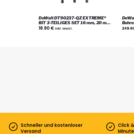
DeWalt DT90237-QZ EXTREME®
DeWa
BIT 3-TEILIGES SET 16 mm, 20 mm,
Bohre
25 mm
18.90
€
inkl. MwSt.
249.9
Schneller und kostenloser
Click 
Versand
Minute