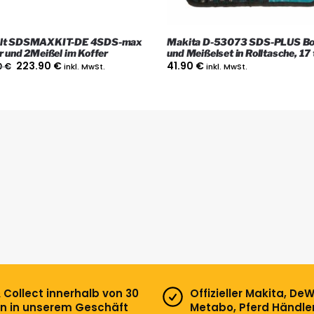
lt SDSMAXKIT-DE 4SDS-max
Makita D-53073 SDS-PLUS Bo
r und 2Meißel im Koffer
und Meißelset in Rolltasche, 17 
223.90
€
41.90
€
0
€
inkl. MwSt.
inkl. MwSt.
& Collect innerhalb von 30
Offizieller Makita, DeW
n in unserem Geschäft
Metabo, Pferd Händle