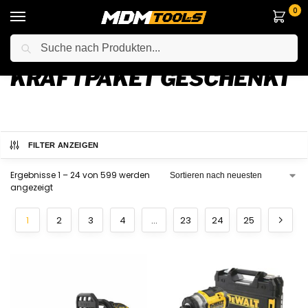
0
Suche
Startseite
Produkte verschlagwortet mit „KRAFTPAKET GESCHENKT“
/
KRAFTPAKET GESCHENKT
FILTER ANZEIGEN
Ergebnisse 1 – 24 von 599 werden
angezeigt
1
2
3
4
…
23
24
25