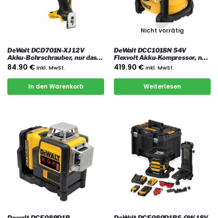
Nicht vorrätig
DeWalt DCD701N-XJ 12V
DeWalt DCC1018N 54V
Akku-Bohrschrauber, nur das
Flexvolt Akku-Kompressor, nur
Gerät
das Gerät
84.90
€
419.90
€
inkl. MwSt.
inkl. MwSt.
In den Warenkorb
Weiterlesen
Dewalt DCE089D1R
DeWalt DCE080D1RS-QW 18V