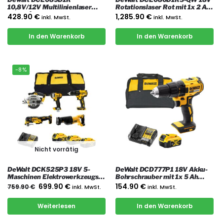
10,8V/12V Multilinienlaser
Rotationslaser Rot mit 1x 2 Ah
3×360°, rot mit 1x 2 Ah Akku,
Akku, Ladegerät und Koffer
428.90
€
1,285.90
€
inkl. MwSt.
inkl. MwSt.
Ladegerät und Koffer
In den Warenkorb
In den Warenkorb
-8%
Nicht vorrätig
DeWalt DCK525P3 18V 5-
DeWalt DCD777P1 18V Akku-
Maschinen Elektrowerkzeugset
Bohrschrauber mit 1x 5 Ah
mit 3x 5 Ah Akkus, Ladegerät
Akku, Ladegerät und Tasche
699.90
€
154.90
€
759.90
€
inkl. MwSt.
inkl. MwSt.
und Tasche
Weiterlesen
In den Warenkorb