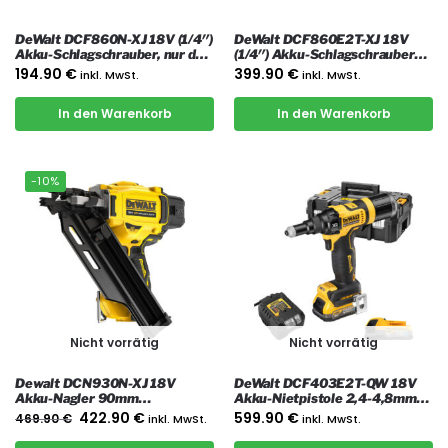
DeWalt DCF860N-XJ 18V (1/4″)
DeWalt DCF860E2T-XJ 18V
Akku-Schlagschrauber, nur das
(1/4″) Akku-Schlagschrauber
Gerät
mit 2x 1.7 Ah Akkus, Ladegerät
194.90
€
399.90
€
inkl. MwSt.
inkl. MwSt.
und Koffer
In den Warenkorb
In den Warenkorb
-10%
Nicht vorrätig
Nicht vorrätig
Dewalt DCN930N-XJ 18V
DeWalt DCF403E2T-QW 18V
Akku-Nagler 90mm
Akku-Nietpistole 2,4-4,8mm
(bürstenlos) Einzel- und
mit 2x 1.7 Ah POWERSTACK
422.90
€
599.90
€
469.90
€
inkl. MwSt.
inkl. MwSt.
Serienauslösung, nur das Gerät
Akkus, Ladegerät und Koffer